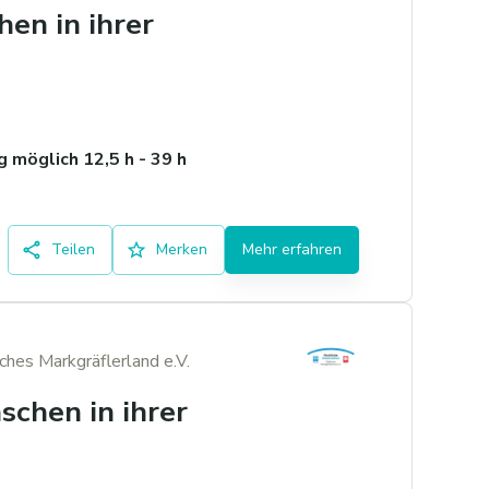
hen in ihrer
 möglich 12,5 h - 39 h
Teilen
Merken
Mehr erfahren
iches Markgräflerland e.V.
schen in ihrer