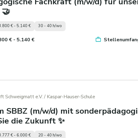
gogische Fachkraft (m/w/d) für unse
 🤝
3.800 € - 5.140 €
30 - 40 h/wo
.800 € - 5.140 €
Stellenumfang
ft Schweigmatt e.V.
/ Kaspar-Hauser-Schule
im SBBZ (m/w/d) mit sonderpädagog
Sie die Zukunft ✨
3.777 € - 6.000 €
20 - 40 h/wo