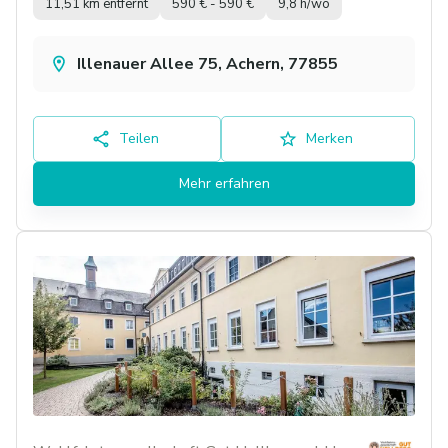
11,51 km entfernt
590 € - 590 €
9,8 h/wo
Illenauer Allee 75, Achern, 77855
Teilen
Merken
Mehr erfahren