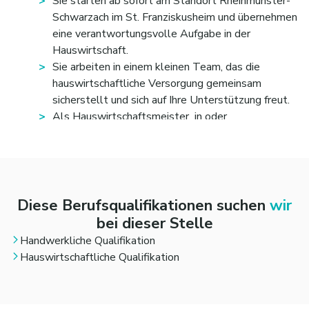
Sie starten ab sofort am Standort Rheinmünster-
persönlich sowie fachlich fördernd begleiten
Schwarzach im St. Franziskusheim und übernehmen
Sie haben Lust auf die Mitarbeit im Team und im
eine verantwortungsvolle Aufgabe in der
Verbund des Bereiches Berufliche Bildung
Hauswirtschaft.
Sie arbeiten in einem kleinen Team, das die
hauswirtschaftliche Versorgung gemeinsam
sicherstellt und sich auf Ihre Unterstützung freut.
Als Hauswirtschaftsmeister_in oder
Hauswirtschafter_in mit Ausbildereignungsprüfung
bringen Sie Ihre fachliche Kompetenz und Ihre
Erfahrung aktiv in den Arbeitsalltag ein.
Freuen Sie sich auf ein Arbeitsumfeld, in dem
Verlässlichkeit, Teamarbeit und ein strukturierter
Diese Berufsqualifikationen suchen
wir
Ablauf eine wichtige Rolle spielen.
bei dieser Stelle
Die Wohlfahrtsgesellschaft Gut Hellberg mbH
Handwerkliche Qualifikation
bietet Ihnen die Möglichkeit, Ihre
Hauswirtschaftliche Qualifikation
hauswirtschaftliche und handwerkliche
Qualifikation sinnvoll einzubringen und
mitzugestalten.