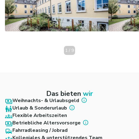
1
/
9
Das bieten
wir
Weihnachts- & Urlaubsgeld
Urlaub & Sonderurlaub
Flexible Arbeitszeiten
Betriebliche Altersvorsorge
Fahrradleasing / Jobrad
Kollegiales & unterstützendes Team