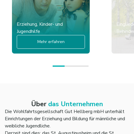
Erziehung, Kinder- und
Einglied
Jugendhilfe
Behinder
Mehr erfahren
Über
das Unternehmen
Die Wohlfahrtsgesellschaft Gut Hellberg mbH unterhält
Einrichtungen der Erziehung und Bildung für männliche und
weibliche Jugendliche.
Derzeit sind dies: das St. Augustinusheim und die St.