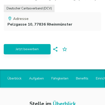
Deutscher Caritasverband (DCV)
Adresse
Pelzgasse 10,
77836
Rheinmünster
Jetzt bewerben
Überblick
Aufgaben
Fähigkeiten
Benefits
Einric
Stelle im
Überblick