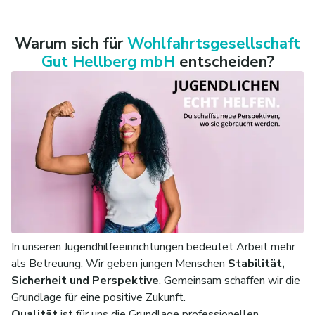
Wenn Sie eine Aufgabe suchen, in der Sie
Verantwortung übernehmen und Teil eines
engagierten Teams werden können, freuen wir uns
Warum sich für
Wohlfahrtsgesellschaft
auf Ihre Bewerbung.
Gut Hellberg mbH
entscheiden?
In unseren Jugendhilfeeinrichtungen bedeutet Arbeit mehr
als Betreuung: Wir geben jungen Menschen
Stabilität,
Sicherheit und Perspektive
. Gemeinsam schaffen wir die
Grundlage für eine positive Zukunft.
Qualität
ist für uns die Grundlage professionellen