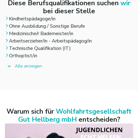
gemeinsam mit Ihrem Team etwas bewegen
Diese Berufsqualifikationen suchen
wir
möchten, finden Sie hier eine Aufgabe mit Sinn und
bei dieser Stelle
Gestaltungsspielraum.
Kindheitspädagoge/in
Ohne Ausbildung / Sonstige Berufe
Medizinische/r Bademeister/in
Arbeitserzieher/in - Arbeitspädagog/in
Technische Qualifikation (IT)
Orthoptist/in
Alle anzeigen
Warum sich für
Wohlfahrtsgesellschaft
Gut Hellberg mbH
entscheiden?