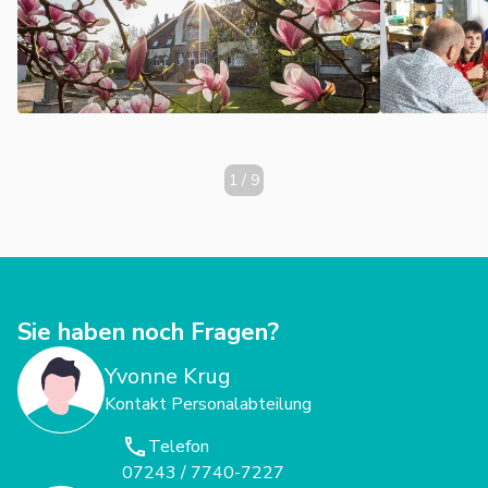
1
/
9
Sie haben noch Fragen?
Yvonne Krug
Kontakt Personalabteilung
Telefon
07243 / 7740-7227