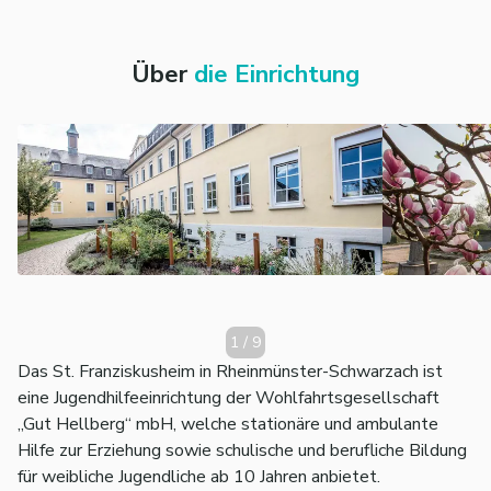
Durch intensive fachliche Begleitung,
Supervision und kollegiale
Beratung
schaffen wir einen
Über
die Einrichtung
sicheren Rahmen, in dem auch herausfordernde Situationen
professionell getragen werden.
Eine Kultur der
Wertschätzung
prägt unser tägliches
Miteinander. Wir wissen, wie anspruchsvoll die Arbeit in
der Jugendhilfe ist, und begegnen uns mit Respekt,
Vertrauen und Anerkennung.
Wenn Sie junge Menschen stärken und Zukunft
mitgestalten möchten, freuen wir uns auf Ihre Bewerbung.
1
/
9
Das St. Franziskusheim in Rheinmünster-Schwarzach ist
eine Jugendhilfeeinrichtung der Wohlfahrtsgesellschaft
„Gut Hellberg“ mbH, welche stationäre und ambulante
Hilfe zur Erziehung sowie schulische und berufliche Bildung
für weibliche Jugendliche ab 10 Jahren anbietet.