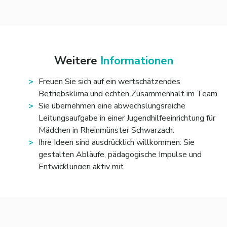
Maßnahmen verbindlich um.
Freuen Sie sich auf eine verantwortungsvolle
Leitungsaufgabe, in der Sie pädagogische Qualität sichern
und die Entwicklung junger Menschen aktiv mitgestalten.
Weitere
Informationen
Dabei verbinden Sie Führungsverantwortung mit
unmittelbarer pädagogischer Arbeit im Alltag.
Freuen Sie sich auf ein wertschätzendes
Betriebsklima und echten Zusammenhalt im Team.
Sie übernehmen eine abwechslungsreiche
Leitungsaufgabe in einer Jugendhilfeeinrichtung für
Mädchen in Rheinmünster Schwarzach.
Ihre Ideen sind ausdrücklich willkommen: Sie
gestalten Abläufe, pädagogische Impulse und
Entwicklungen aktiv mit.
Sie arbeiten in einem Umfeld, das Ihnen Raum für
Eigenverantwortung, Kreativität und fachliche
Entfaltung bietet.
Wenn Sie Führung mit Haltung verbinden und