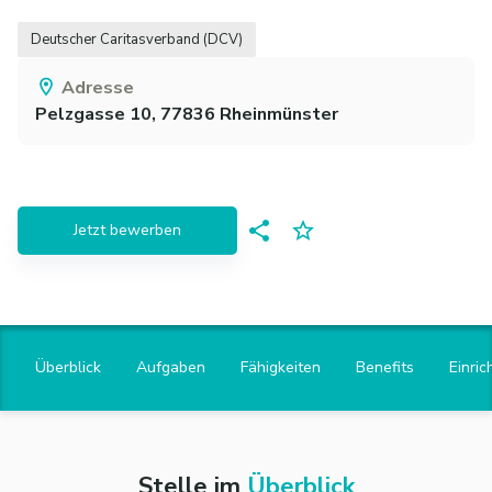
Deutscher Caritasverband (DCV)
Adresse
Pelzgasse 10,
77836
Rheinmünster
Jetzt bewerben
Überblick
Aufgaben
Fähigkeiten
Benefits
Einric
Stelle im
Überblick