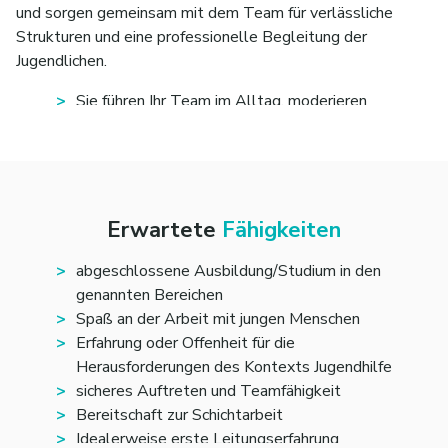
und sorgen gemeinsam mit dem Team für verlässliche
Strukturen und eine professionelle Begleitung der
Jugendlichen.
Sie führen Ihr Team im Alltag, moderieren
Teamsitzungen und Fallbesprechungen und
verantworten die Dienstplangestaltung.
Sie arbeiten eng mit der pädagogischen Leitung,
weiteren Teamleitungen sowie den
psychologischen und pädagogischen Fachdiensten
Erwartete
Fähigkeiten
zusammen.
Sie begleiten, betreuen und fördern weibliche
abgeschlossene Ausbildung/Studium in den
Jugendliche und junge Frauen im Rahmen der
genannten Bereichen
Tages- und Wochenstruktur und unterstützen bei
Spaß an der Arbeit mit jungen Menschen
Elternkontakten.
Erfahrung oder Offenheit für die
Sie nehmen an Hilfeplan- und
Herausforderungen des Kontexts Jugendhilfe
Aufnahmegesprächen teil und setzen die Gruppen-
sicheres Auftreten und Teamfähigkeit
und Gesamtkonzeption sowie die mit den
Bereitschaft zur Schichtarbeit
Jugendämtern vereinbarten pädagogischen
Idealerweise erste Leitungserfahrung