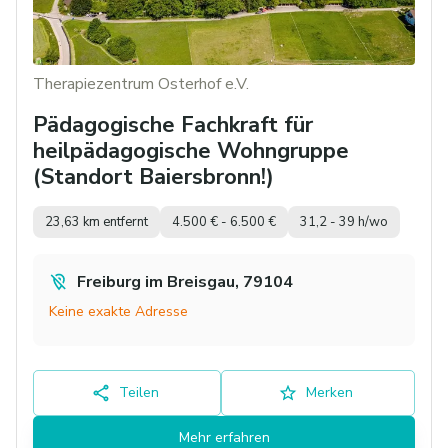
Therapiezentrum Osterhof e.V.
Pädagogische Fachkraft für
heilpädagogische Wohngruppe
(Standort Baiersbronn!)
23,63 km entfernt
4.500 € - 6.500 €
31,2 - 39 h/wo
Freiburg im Breisgau, 79104
Keine exakte Adresse
Teilen
Merken
Mehr erfahren