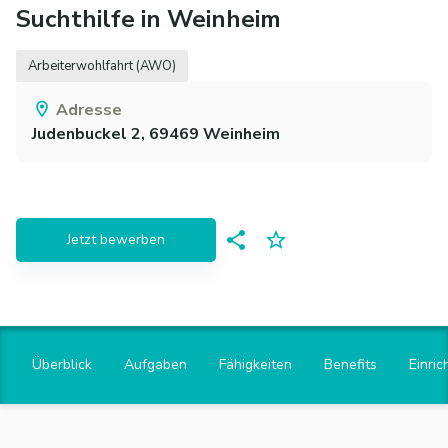
Suchthilfe in Weinheim
Arbeiterwohlfahrt (AWO)
Adresse
Judenbuckel 2,
69469
Weinheim
Jetzt bewerben
Überblick
Aufgaben
Fähigkeiten
Benefits
Einric