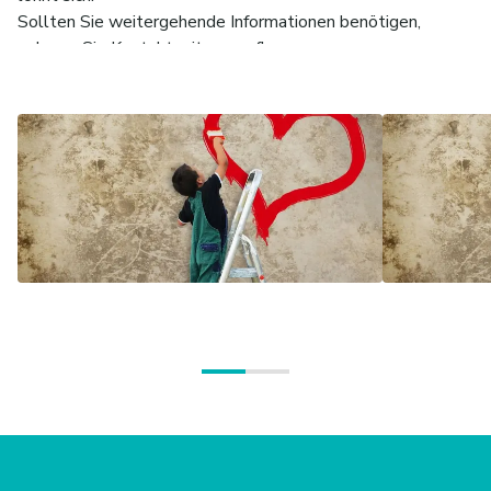
Sollten Sie weitergehende Informationen benötigen,
nehmen Sie Kontakt mit uns auf!
Wir sind ein moderner, freier, nichtkonfessioneller
Wohlfahrtsverband, dessen Ursprünge in der Selbsthilfe
liegen. Unsere Angebote sind so vielfältig wie der Alltag
der Menschen mit denen und für die wir arbeiten.
Zu den Kernkompetenzen des Kreisverbandes Mannheim
e.V. gehören die Fachbereiche:
--- Kaufmännische Verwaltung – Fachbereichsleitung: Oliver
Blatz
--- Leben im Alter – Fachbereichsleitung: Manuela Wieland
--- Seelische Gesundheit und Suchthilfe –
Fachbereichsleitung: Claudia Baumeister
--- Kinder, Jugend und Familie / stat. und teilst. Angebote –
Fachbereichsleitung: Sebastian Roskosch
--- Ambulante Angebote: Hilfen zur Erziehung, KiTas,
Arbeit & Migration – Fachbereichsleitung: Stefanie Reutter