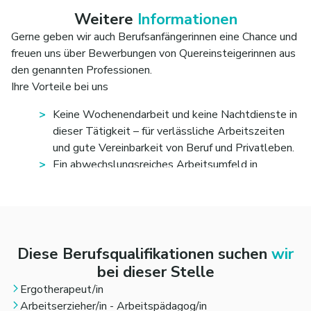
Kooperation mit internen und externen
wertschätzend und mit klaren Strukturen – Sie
Weitere
Informationen
Netzwerkpartnern sowie Mitarbeit in einem
werden im Team Schritt für Schritt an das
Gerne geben wir auch Berufsanfänger
innen eine Chance und
multiprofessionellen Team.
Arbeitsfeld herangeführt.
freuen uns über Bewerbungen von Quereinsteiger
innen aus
Teamfähigkeit, Reflexionsbereitschaft und Freude
den genannten Professionen.
an einer abwechslungsreichen Tätigkeit in
Ihre Vorteile bei uns
unterschiedlichen Settings (Besondere Wohnform,
Außenwohngruppen, Ambulant Betreutes
Keine Wochenendarbeit und keine Nachtdienste in
Wohnen, ambulanter Dienst).
dieser Tätigkeit – für verlässliche Arbeitszeiten
und gute Vereinbarkeit von Beruf und Privatleben.
Ein abwechslungsreiches Arbeitsumfeld in
mehreren Einrichtungen des Fachbereichs
Seelische Gesundheit und Suchthilfe mit
verschiedenen Zielgruppen (chronisch mehrfach
beeinträchtigte Abhängigkeitskranke, Menschen
mit psychischer Erkrankung, junge Erwachsene mit
Diese Berufsqualifikationen suchen
wir
hohem Unterstützungsbedarf).
bei dieser Stelle
Perspektive auf fachliche und berufliche
Ergotherapeut/in
Weiterentwicklung innerhalb des Fachbereichs und
Arbeitserzieher/in - Arbeitspädagog/in