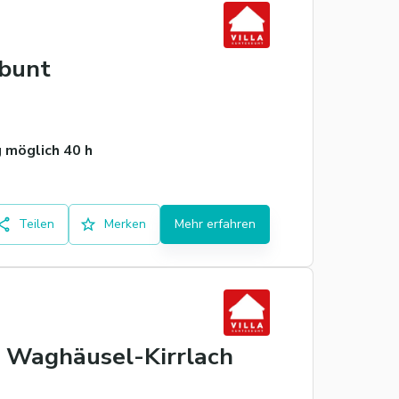
rbunt
 möglich 40 h
Teilen
Merken
Mehr erfahren
n Waghäusel-Kirrlach