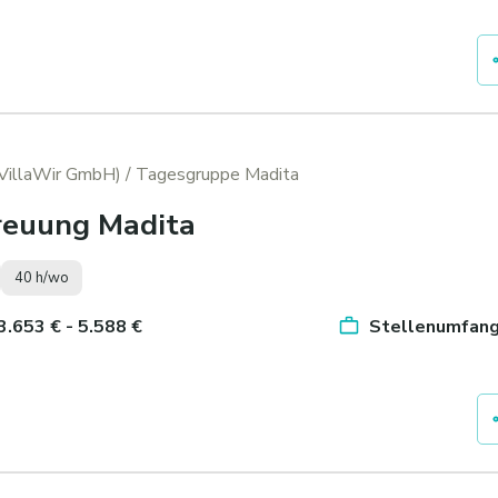
(VillaWir GmbH)
/ Tagesgruppe Madita
reuung Madita
40 h/wo
 3.653 € - 5.588 €
Stellenumfang