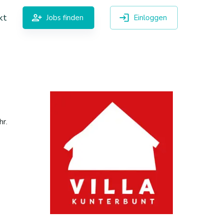
kt
Jobs finden
Einloggen
hr.