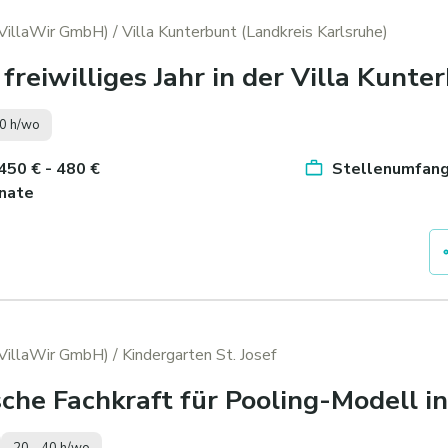
(VillaWir GmbH)
/ Villa Kunterbunt (Landkreis Karlsruhe)
 freiwilliges Jahr in der Villa Kunte
0 h/wo
 450 € - 480 €
Stellenumfang
nate
(VillaWir GmbH)
/ Kindergarten St. Josef
che Fachkraft für Pooling-Modell i
20 - 40 h/wo