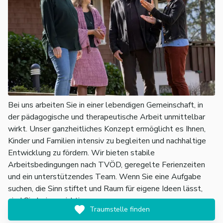
Bei uns arbeiten Sie in einer lebendigen Gemeinschaft, in
der pädagogische und therapeutische Arbeit unmittelbar
wirkt. Unser ganzheitliches Konzept ermöglicht es Ihnen,
Kinder und Familien intensiv zu begleiten und nachhaltige
Entwicklung zu fördern. Wir bieten stabile
Arbeitsbedingungen nach TVÖD, geregelte Ferienzeiten
und ein unterstützendes Team. Wenn Sie eine Aufgabe
suchen, die Sinn stiftet und Raum für eigene Ideen lässt,
sind Sie bei uns richtig.
Traumstelle finden
Weitere Einblicke aus der Sicht von Mitarbeiter:innen: