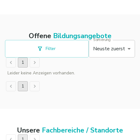
Offene
Bildungsangebote
Sortierung
Neuste zuerst
Filter
1
Leider keine Anzeigen vorhanden.
1
Unsere
Fachbereiche / Standorte
1