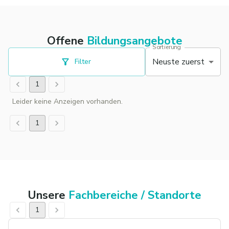
Offene
Bildungsangebote
Sortierung
Neuste zuerst
Filter
1
Leider keine Anzeigen vorhanden.
1
Unsere
Fachbereiche / Standorte
1