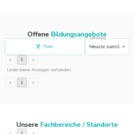
Offene
Bildungsangebote
Sortierung
Neuste zuerst
Filter
1
Leider keine Anzeigen vorhanden.
1
Unsere
Fachbereiche / Standorte
1