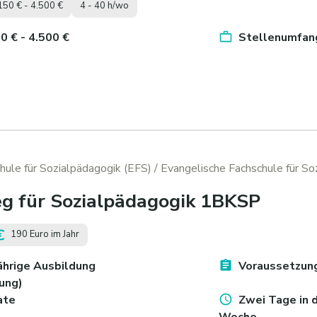
150 € - 4.500 €
4 - 40 h/wo
50 € - 4.500 €
Stellenumfang
hule für Sozialpädagogik (EFS)
/ Evangelische Fachschule für So
eg für Sozialpädagogik 1BKSP
190 Euro im Jahr
ährige Ausbildung
Voraussetzung:
ung)
ate
Zwei Tage in d
Woche