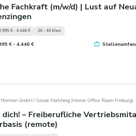
he Fachkraft (m/w/d) | Lust auf N
enzingen
2.995 € - 4.446 €
20 - 40 h/wo
.995 € - 4.446 €
Stellenumfang
attformen GmbH
/ Social Matching (Home-Office Raum Freiburg)
dich! – Freiberufliche Vertriebsmita
rbasis (remote)