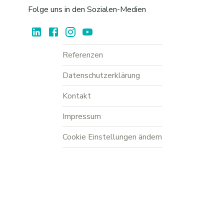
Folge uns in den Sozialen-Medien
Referenzen
Datenschutzerklärung
Kontakt
Impressum
Cookie Einstellungen ändern
Wir sind bereits in zahlreichen
Städten in Deutschland
vertreten.
Finde Jobs in interessanten
Branchen
für deine
Berufsgruppe
.
Wähle die
Stellenart
, die zu Deiner beruflichen Situation passt.
© Social Matching Plattformen GmbH, 2023-2026.