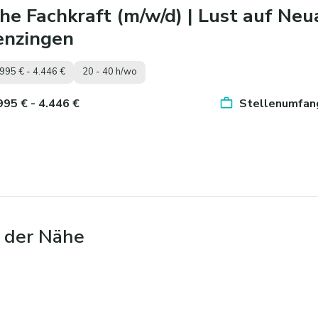
he Fachkraft (m/w/d) | Lust auf N
enzingen
.995 € - 4.446 €
20 - 40 h/wo
.995 € - 4.446 €
Stellenumfang
n der Nähe