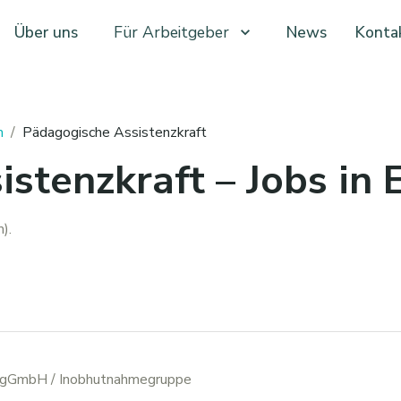
Über uns
Für Arbeitgeber
News
Konta
m
/
Pädagogische Assistenzkraft
stenzkraft – Jobs in 
).
x gGmbH
/ Inobhutnahmegruppe