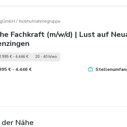
x gGmbH
/ Inobhutnahmegruppe
he Fachkraft (m/w/d) | Lust auf N
enzingen
2.995 € - 4.446 €
20 - 40 h/wo
.995 € - 4.446 €
Stellenumfang
n der Nähe