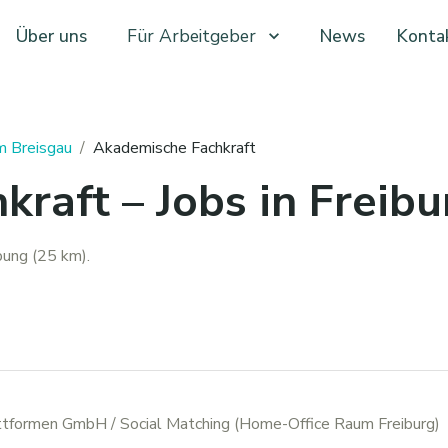
Über uns
Für Arbeitgeber
News
Konta
im Breisgau
/
Akademische Fachkraft
raft – Jobs in Freibu
bung (25 km).
attformen GmbH
/ Social Matching (Home-Office Raum Freiburg)