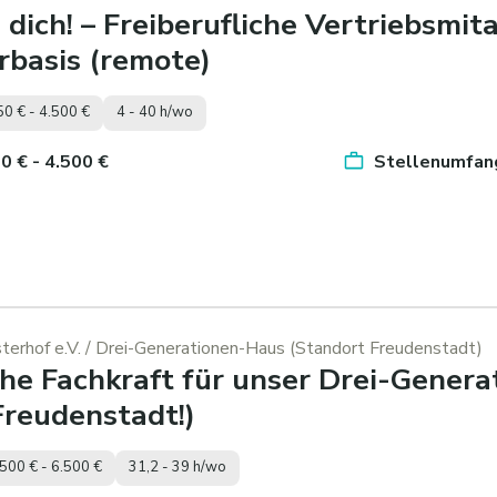
dich! – Freiberufliche Vertriebsmita
rbasis (remote)
50 € - 4.500 €
4 - 40 h/wo
50 € - 4.500 €
Stellenumfang
erhof e.V.
/ Drei-Generationen-Haus (Standort Freudenstadt)
he Fachkraft für unser Drei-Genera
Freudenstadt!)
.500 € - 6.500 €
31,2 - 39 h/wo