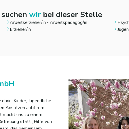
n suchen
wir
bei dieser Stelle
Arbeitserzieher/in - Arbeitspädagog/in
Psych
Erzieher/in
Jugen
GmbH
arin, Kinder, Jugendliche
ven Ansätzen auf ihrem
t macht uns zu einem
Betreuung statt „Hilfe von
Team, das gemeinsam