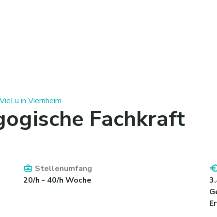
ieLu in Viernheim
gogische Fachkraft
Stellenumfang
20/h - 40/h Woche
3
Ge
E