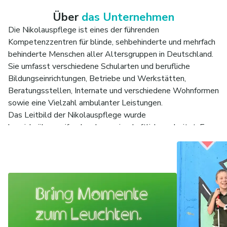
Über
das Unternehmen
Die Nikolauspflege ist eines der führenden
Kompetenzzentren für blinde, sehbehinderte und mehrfach
behinderte Menschen aller Altersgruppen in Deutschland.
Sie umfasst verschiedene Schularten und berufliche
Bildungseinrichtungen, Betriebe und Werkstätten,
Beratungsstellen, Internate und verschiedene Wohnformen
sowie eine Vielzahl ambulanter Leistungen.
Das Leitbild der Nikolauspflege wurde
bereichsübergreifend und gemeinschaftlich erarbeitet. Es
benennt die Grundwerte der Stiftung und zeigt unser
Arbeitsverständnis für alle Mitarbeitenden auf. Unser
Leitmotiv „Den Menschen sehen.“ beschreibt die Haltung,
mit der wir unsere gemeinsame Aufgabe erfüllen.