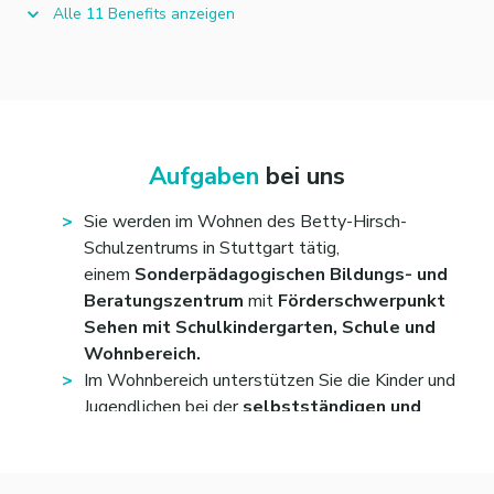
Alle 11 Benefits anzeigen
Aufgaben
bei uns
Sie werden im Wohnen des Betty-Hirsch-
Schulzentrums in Stuttgart tätig,
einem
Sonderpädagogischen Bildungs- und
Beratungszentrum
mit
Förderschwerpunkt
Sehen mit Schulkindergarten, Schule und
Wohnbereich.
Im Wohnbereich unterstützen Sie die Kinder und
Jugendlichen bei der
selbstständigen und
selbstbestimmten Lebensführung
und
der
Teilhabe in der Gesellschaft
. Sie stehen
bei der Organisation und
Bewältigung ihres