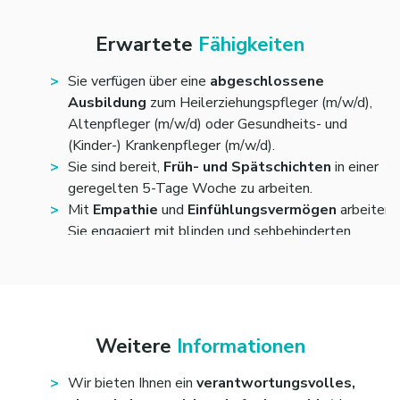
Alltags und ihrer Freizeit
jederzeit mit Rat und
Tat zur Seite.
Erwartete
Fähigkeiten
Neben den
pflegerischen Tätigkeiten
im
Wohnbereich,
erarbeiten und setzen
Sie
Sie verfügen über eine
abgeschlossene
gemeinsam mit dem Schulbereich
individuelle
Ausbildung
zum Heilerziehungspfleger (m/w/d),
Förderziele
für die Kinder und Jugendlichen um.
Altenpfleger (m/w/d) oder Gesundheits- und
Sie sind außerdem
Ansprechpartner (m/w/d)
(Kinder-) Krankenpfleger (m/w/d).
der Angehörigen und der gesetzlichen
Sie sind bereit,
Früh- und Spätschichten
in einer
Vertreter
.
geregelten 5-Tage Woche zu arbeiten.
Durch die
Zusammenarbeit mit anderen
Mit
Empathie
und
Einfühlungsvermögen
arbeiten
Fachbereichen
, Fachdiensten, Ämtern und
Sie engagiert mit blinden und sehbehinderten
Ärzten, können Sie die Kinder und Jugendlichen
Kindern und Jugendlichen mit zusätzlichen
optimal fördern.
Beeinträchtigungen zusammen. Auch, wenn Sie
das zuvor noch nicht getan haben.
Ihre Fähigkeit zur
Selbstreflektion
ist dabei
wichtig.
Weitere
Informationen
Selbstständig
und
strukturiert
zu arbeiten ist
für Sie kein Problem – Sie haben einen Blick dafür,
Wir bieten Ihnen ein
verantwortungsvolles,