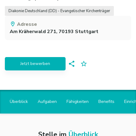
Diakonie Deutschland (DD) - Evangelischer Kirchenträger
Adresse
Am Kräherwald 271,
70193
Stuttgart
Jetzt bewerben
Überblick
Aufgaben
Fähigkeiten
Benefits
Einric
Stelle im
Überblick