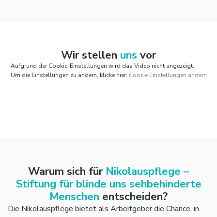
Durch verschiedene Einstellungen in
Ihrem
Arbeitszeitkonto
haben Sie die
Möglichkeit auf einen selbst
gewählten
Freizeitausgleich
.
Zur Förderung Ihrer Gesundheit bezuschussen wir
Wir stellen
uns
vor
den
EGYM-Wellpass
mit vielfältigen Sport- und
Aufgrund der Cookie-Einstellungen wird das Video nicht angezeigt.
Wellnessangeboten.
Um die Einstellungen zu ändern, klicke hier:
Cookie Einstellungen ändern
Zudem haben Sie die Möglichkeit an
Jobrad
zu
leasen, erhalten einen
Zuschuss zum
Deutschlandticket
und profitieren
von
Shopping-Rabatten
über corporate benefits.
Sie erhalten tariflichen
Zusatzurlaub über 30
Tage
hinweg.
Warum sich für
Nikolauspflege –
Stiftung für blinde uns sehbehinderte
Menschen
entscheiden?
Die Nikolauspflege bietet als Arbeitgeber die Chance, in