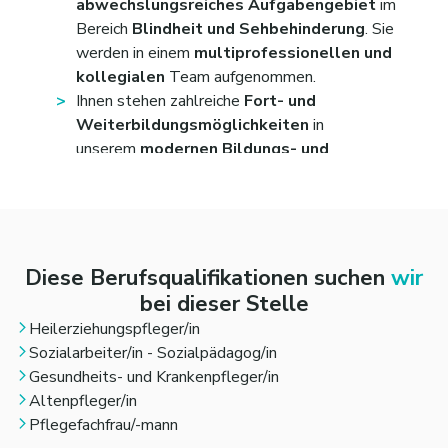
wo Sie gebraucht werden.
abwechslungsreiches Aufgabengebiet
im
Sie sind
flexibel, belastbar
und können sich auf
Bereich
Blindheit und Sehbehinderung
. Sie
unterschiedliche Situationen dank
werden in einem
multiprofessionellen und
Ihres
Ideenreichtums
schnell einstellen – Ihre
kollegialen
Team aufgenommen.
Kolleginnen und Kollegen wissen das zu schätzen.
Ihnen stehen zahlreiche
Fort- und
Weiterbildungsmöglichkeiten
in
unserem
modernen Bildungs- und
Sozialunternehmen
zur Verfügung, insbesondere
zum Thema Blindheit und Sehbehinderung.
Sie bringen sich gerne mit
eigenen Ideen
ein und
bekommen dadurch
viel
Gestaltungspielraum
bei Ihrer Arbeit.
Diese Berufsqualifikationen suchen
wir
Sie erhalten einen
attraktiven
bei dieser Stelle
Arbeitsvertrag
mit tariflicher Vergütung gemäß
Heilerziehungspfleger/in
den Arbeitsvertragsrichtlinien Diakonie
Sozialarbeiter/in - Sozialpädagog/in
Württemberg (angelehnt an TvöD), eine
Gesundheits- und Krankenpfleger/in
tarifliche
Jahressonderzahlung
,
Altenpfleger/in
eine
betriebliche Altersvorsorge
sowie
Pflegefachfrau/-mann
eine
Einspringprämie
und
Regenerationstage
.