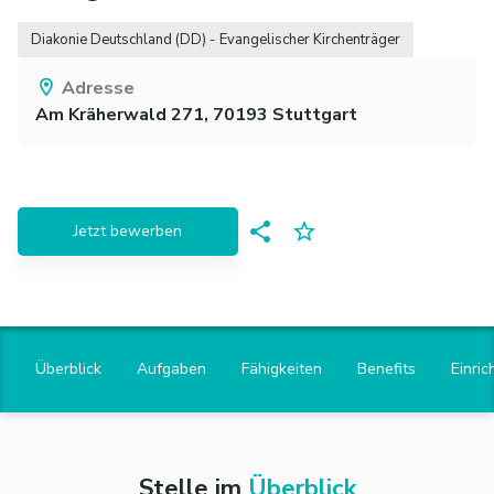
Diakonie Deutschland (DD) - Evangelischer Kirchenträger
Adresse
Am Kräherwald 271,
70193
Stuttgart
Jetzt bewerben
Überblick
Aufgaben
Fähigkeiten
Benefits
Einric
Stelle im
Überblick