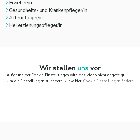
Erzieher/in
tarifliche
Jahressonderzahlung
,
Gesundheits- und Krankenpfleger/in
eine
betriebliche Altersvorsorge
sowie
Altenpfleger/in
eine
Einspringprämie
und
Regenerationstage
.
Heilerziehungspfleger/in
Durch verschiedene Einstellungen in Ihrem
Arbeitszeitkonto haben Sie die Möglichkeit auf
einen
selbst gewählten Freizeitausgleich.
Zur Förderung Ihrer Gesundheit bezuschussen wir
den
EGYM-Wellpass
mit vielfältigen Sport- und
Wellnessangeboten.
Wir stellen
uns
vor
Zudem haben Sie die Möglichkeit ein
Jobrad
zu
Aufgrund der Cookie-Einstellungen wird das Video nicht angezeigt.
leasen, erhalten einen
Zuschuss zum
Um die Einstellungen zu ändern, klicke hier:
Cookie Einstellungen ändern
Deutschlandticket
und profitieren
von
Shopping-Rabatten
über corporate benefits.
Sie erhalten
tariflichen Zusatzurlaub über 30
Tage
hinweg.