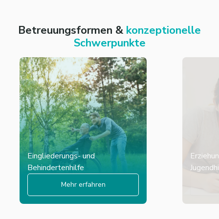
Betreuungsformen &
konzeptionelle
Schwerpunkte
Eingliederungs- und
Erziehun
Behindertenhilfe
Jugendhi
Mehr erfahren