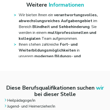
Sie sind bereit zur
Schicht- und
Weitere
Informationen
Wochenendarbeit.
Selbstständig
und
strukturiert
zu arbeiten ist
Wir bieten Ihnen ein
verantwortungsvolles,
für Sie kein Problem – Sie haben einen Blick dafür,
abwechslungsreiches Aufgabengebiet
im
wo Sie gebraucht werden.
Bereich
Blindheit und Sehbehinderung
. Sie
Sie sind
flexibel
,
belastbar
und können sich auf
werden in einem
multiprofessionellen und
unterschiedliche Situationen dank Ihres
kollegialen
Team aufgenommen.
Ideenreichtums schnell einstellen – Ihre
Ihnen stehen zahlreiche
Fort- und
Kolleginnen und Kollegen wissen das zu schätzen.
Weiterbildungsmöglichkeiten
in
unserem
modernen Bildungs- und
Sozialunternehmen
zur Verfügung, insbesondere
zum Thema Blindheit und Sehbehinderung.
Sie bringen sich gerne mit
eigenen Ideen
ein und
bekommen dadurch
viel
Gestaltungspielraum
bei Ihrer Arbeit.
Diese Berufsqualifikationen suchen
wir
Sie erhalten einen
attraktiven
bei dieser Stelle
Arbeitsvertrag
mit
tariflicher
Heilpädagoge/in
Vergütung
gemäß den Arbeitsvertragsrichtlinien
Jugend- und Heimerzieher/in
Diakonie Württemberg (angelehnt an TvöD), eine