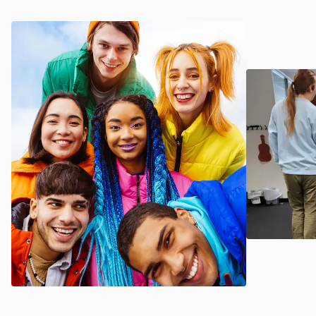
nachhaltigem Lernen in einem Netzwerk von interessierten
und weltoffenen Menschen. Unsere Schülerinnen und
Schüler werden zu einem aktiven Konstrukteur ihrer
eigenen Lernprozesse in einem konkreten sozialen
Kontext. Unser lösungs- und entscheidungsorientierter
Unterricht bietet neben einem hohen Praxisbezug eine
enorme Methodenvielfalt und ausgewählte Elemente des
e-Learnings.
Unser Ausbildungsangebot für Dich:
➤ 1 BK Sozialpädagogik
➤ 2 BK Sozialpädagogik
➤ 3 BK Sozialpädagogik (PIA)
➤ 2 BFS für sozialpädagogische Assistenz
➤ 3 BFS für sozialpädagogische Assistenz
➤ Erzieher/in für Jugend- und Heimerziehung
Unser Hochschulangebot:
➤ Soziale Arbeit B. A.
Gerne stehen wir Dir für eine individuelle Beratungen per
Telefon oder Videokonferenz zur Verfügung. Auf Wunsch