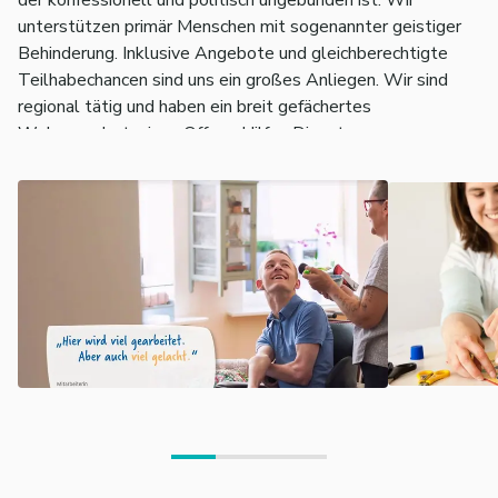
der konfessionell und politisch ungebunden ist. Wir
unterstützen primär Menschen mit sogenannter geistiger
Behinderung. Inklusive Angebote und gleichberechtigte
Teilhabechancen sind uns ein großes Anliegen. Wir sind
regional tätig und haben ein breit gefächertes
Wohnangebot, einen Offene Hilfen Dienst,
Beratungsangebote,
einen Fachdienst Inklusionsassistenz, inklusive
Kindertagesstätten und Schulkindergarten.
Unser Einzugsgebiet umfasst folgende Städte und
Gemeinden:
Mannheim, Schwetzingen, Hockenheim, Brühl, Plankstadt,
Eppelheim,
Oftersheim, Reilingen, Altlußheim, Neulußheim und Ketsch