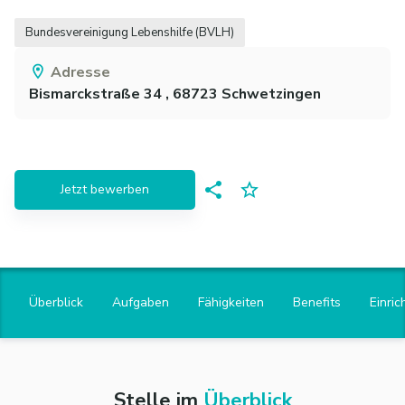
Bundesvereinigung Lebenshilfe (BVLH)
Adresse
Bismarckstraße 34 ,
68723
Schwetzingen
Jetzt bewerben
Überblick
Aufgaben
Fähigkeiten
Benefits
Einric
Stelle im
Überblick