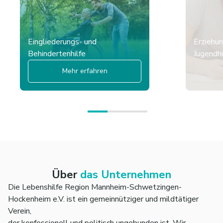
Eingliederungs- und
Erziehun
Behindertenhilfe
Jugendhi
Mehr erfahren
Über
das Unternehmen
Die Lebenshilfe Region Mannheim-Schwetzingen-
Hockenheim e.V. ist ein gemeinnütziger und mildtätiger
Verein,