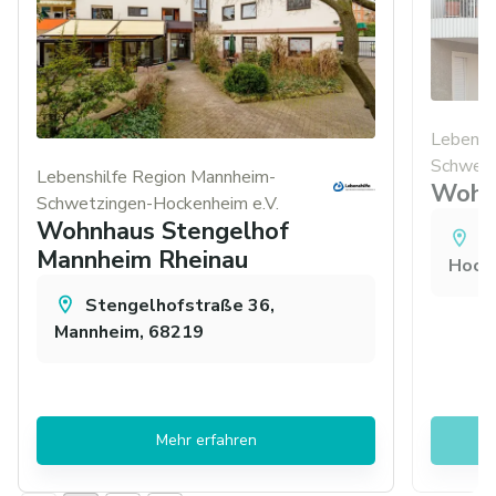
Lebensh
Schwetz
Lebenshilfe Region Mannheim-
Wohn
Schwetzingen-Hockenheim e.V.
Wohnhaus Stengelhof
O
Mannheim Rheinau
Hock
Stengelhofstraße 36,
Mannheim, 68219
Mehr erfahren