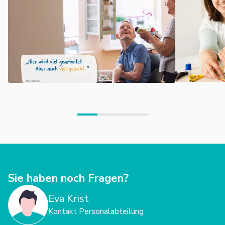
Kindertagesstätten und Schulkindergarten.
Unser Einzugsgebiet umfasst folgende Städte und
Gemeinden:
Mannheim, Schwetzingen, Hockenheim, Brühl, Plankstadt,
Eppelheim,
Oftersheim, Reilingen, Altlußheim, Neulußheim und Ketsch
Sie haben noch Fragen?
Eva Krist
Kontakt Personalabteilung