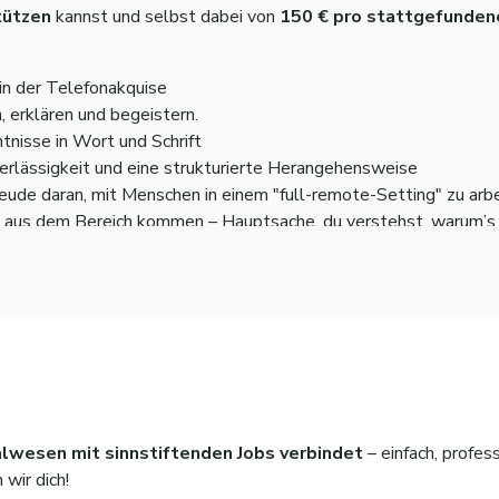
tützen
kannst und selbst dabei von
150 € pro stattgefunden
in der Telefonakquise
 erklären und begeistern.
nisse in Wort und Schrift
erlässigkeit und eine strukturierte Herangehensweise
eude daran, mit Menschen in einem "full-remote-Setting" zu arb
t aus dem Bereich kommen – Hauptsache, du verstehst, warum’s w
er LinkedIn, z. B. im Sozialbereich – nice to have, aber kein Mu
alwesen mit sinnstiftenden Jobs verbindet
– einfach, profes
 wir dich!