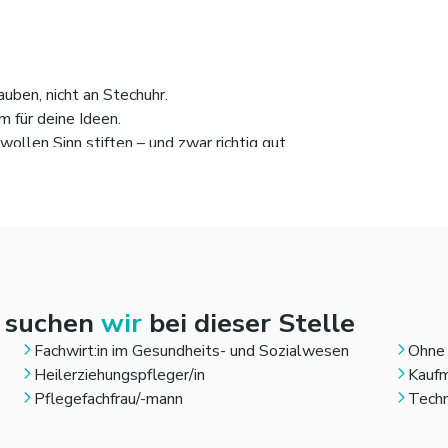
auben, nicht an Stechuhr.
m für deine Ideen.
wollen Sinn stiften – und zwar richtig gut.
ert sich an die Zahl der tatsächlich durchgeführten Calls mit u
Vertragsabschluss einmalig
weitere 5%-Beteiligungprovision
n provisionsbasiert!
n suchen
wir
bei dieser Stelle
ernehmen mit inzwischen > 20 Mitarbeitenden
- gerne erhäl
Fachwirt:in im Gesundheits- und Sozialwesen
Ohne 
tformen
Heilerziehungspfleger/in
Kaufm
hlich erfahrenen Team für die so wichtige Branche des Sozial
Pflegefachfrau/-mann
Techn