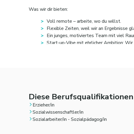
Was wir dir bieten:
Voll remote – arbeite, wo du willst.
Flexible Zeiten, weil wir an Ergebnisse gl
Ein junges, motiviertes Team mit viel Rau
Start-up-Vibe mit ehrlicher Ambition: Wir 
Die grundsätzliche Vergütung dieser Stelle orienti
Zudem erhältst du für jeden daraus resultierten 
Laufzeit des neuen Kunden.
Wichtig: Es gibt kein Festgehalt. Die Stelle ist rei
Diese Berufsqualifikatione
Wir sind
seit 2023 ein stets wachsendes Unt
Erzieher/in
https://www.kununu.com/de/social-matching-plat
Sozialwissenschaftler/in
Wenn Du dich verantwortungsbewusst in einem fac
Sozialarbeiter/in - Sozialpädagog/in
richtig bei uns!
Noch da? Dann los!