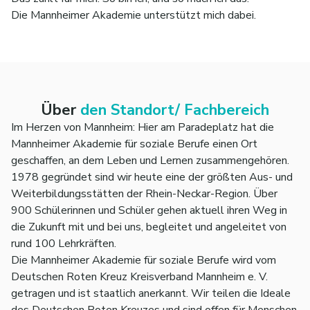
Die Mannheimer Akademie unterstützt mich dabei.
Über
den Standort/ Fachbereich
Im Herzen von Mannheim: Hier am Parade­platz hat die
Mann­heimer Aka­demie für soziale Berufe einen Ort
geschaf­fen, an dem Leben und Lernen zusam­men­gehören.
1978 gegründet sind wir heute eine der größten Aus- und
Weiter­bildungs­stätten der Rhein-Neckar-Region. Über
900 Schülerinnen und Schüler gehen aktuell ihren Weg in
die Zukunft mit und bei uns, beglei­tet und ange­leitet von
rund 100 Lehr­kräften.
Die Mann­heimer Akademie für soziale Berufe wird vom
Deutschen Roten Kreuz Kreis­verband Mann­heim e. V.
getra­gen und ist staat­lich aner­kannt. Wir teilen die Ideale
des Deutschen Roten Kreuzes und sind offen für Men­schen