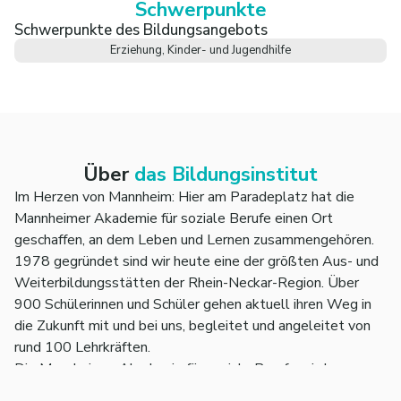
Schwerpunkte
Schwerpunkte des Bildungsangebots
Erziehung, Kinder- und Jugendhilfe
Über
das Bildungsinstitut
Im Herzen von Mannheim: Hier am Parade­platz hat die
Mann­heimer Aka­demie für soziale Berufe einen Ort
geschaf­fen, an dem Leben und Lernen zusam­men­gehören.
1978 gegründet sind wir heute eine der größten Aus- und
Weiter­bildungs­stätten der Rhein-Neckar-Region. Über
900 Schülerinnen und Schüler gehen aktuell ihren Weg in
die Zukunft mit und bei uns, beglei­tet und ange­leitet von
rund 100 Lehr­kräften.
Die Mann­heimer Akademie für soziale Berufe wird vom
Deutschen Roten Kreuz Kreis­verband Mann­heim e. V.