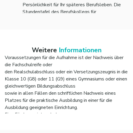
Persönlichkeit für Ihr späteres Berufsleben. Die
Stundentafel des Berufskollegs für
Sozialpädagogik beinhaltet die Fächer Deutsch,
Englisch und Religionslehre. Hinzu kommen
folgende Handlungsfelder: Berufliches Handeln
fundieren, Bildung und Entwicklung fördern,
Erziehung und Betreuung gestalten. Im
Weitere
Informationen
Wahlpflichtbereich vermitteln wir Wissen zu
Voraussetzungen für die Aufnahme ist der Nachweis über
Kindern unter drei Jahren und zu Rhythmik.
die Fachschulreife oder
den Realschulabschluss oder ein Versetzungszeugnis in die
Klasse 10 (G8) oder 11 (G9) eines Gymnasiums oder einen
gleichwertigen Bildungsabschluss
sowie in allen Fällen den schriftlichen Nachweis eines
Platzes für die praktische Ausbildung in einer für die
Ausbildung geeigneten Einrichtung.
Eine Förderung ist nach dem
Bundesausbildungsförderungsgesetz (BAföG) möglich. Bei
Rückfragen stehen wir gerne zur Verfügung.