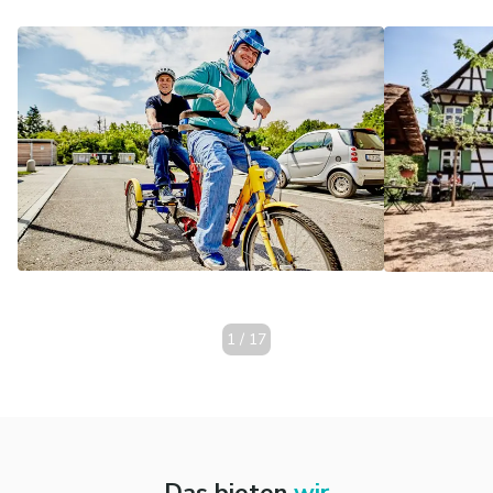
1
/
17
Das bieten
wir