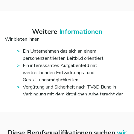
Behinderungen
Weitere
Informationen
Wir bieten Ihnen
Ein Unternehmen das sich an einem
personenzentrierten Leitbild orientiert
Ein interessantes Aufgabenfeld mit
weitreichenden Entwicklungs- und
Gestaltungsmöglichkeiten
Vergütung und Sicherheit nach TVöD Bund in
Verbindung mit dem kirchlichen Arbeitsrecht der
Evangelischen Landeskirche in Baden (EG 9a,
Stufe 1-6, 3.694,52€ bis 4.746,88€ brutto
monatlich zzgl. Zulagen, abhängig nach
Qualifikation und einschlägiger Berufserfahrung)
kirchliche Zusatzversorgung
Diese Berufsqualifikationen suchen
wir