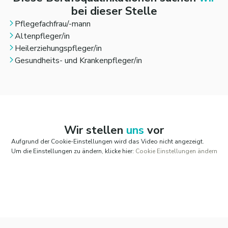
vielfältige interne und externe
bei dieser Stelle
Weiterbildungsmöglichkeiten
Pflegefachfrau/-mann
Zuschüsse zur Kinderbetreuung/ Unterstützung
Altenpfleger/in
bei der Pflege Angehöriger
Heilerziehungspfleger/in
Businessbike
Gesundheits- und Krankenpfleger/in
Entgeltumwandlung mit lukrativer
Arbeitgeberbezuschussung
Langzeitarbeitskonto mit individueller
Gestaltungsfreiheit
Innerbetriebliches Gesundheitsmanagement
Wir stellen
uns
vor
Wir erwarten von dem/der Bewerber/-in eine hohe fachliche
Aufgrund der Cookie-Einstellungen wird das Video nicht angezeigt.
Qualifikation, Engagement, Identifikation mit christlichen
Um die Einstellungen zu ändern, klicke hier:
Cookie Einstellungen ändern
Grundwerten und die Bereitschaft zur Teamarbeit.
Für weitere Informationen steht Ihnen die Leitung des
Wohnverbunds zur Verfügung unter
Tel. 07851/84-4308.
Über die Zusendung Ihrer vollständigen
Bewerbungsunterlagen freut sich die