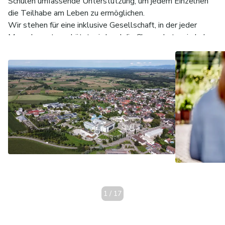
Schulen umfassende Unterstützung, um jedem Einzelnen
die Teilhabe am Leben zu ermöglichen.
Wir stehen für eine inklusive Gesellschaft, in der jeder
Mensch wertgeschätzt wird und die Chance hat, sein Leben
nach eigenen Vorstellungen zu gestalten. Durch
individuelle Hilfen und ein starkes Netzwerk schaffen wir
Raum für Entwicklung und Selbstbestimmung. Gemeinsam
gestalten wir die Zukunft der sozialen Arbeit und setzen
uns dafür ein, dass Menschen mit Beeinträchtigungen in
allen Lebensbereichen die Unterstützung erhalten, die sie
benötigen.
1
/
17