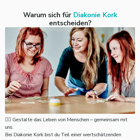
Diakonie Kork
Warum sich für
Diakonie Kork
Personalabteilung
entscheiden?
Landstraße 1
bewerbung@diakonie-kork.de
Erstkontakt per WhatsApp: 0176/18411850
👉🏼 Gestalte das Leben von Menschen – gemeinsam mit
uns.
Bei Diakonie Kork bist du Teil einer wertschätzenden