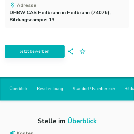
Adresse
DHBW CAS Heilbronn
in
Heilbronn
(
74076
)
,
Bildungscampus 13
Jetzt bewerben
Überblick
Beschreibung
Standort/ Fachbereich
Bild
Stelle im
Überblick
Kosten