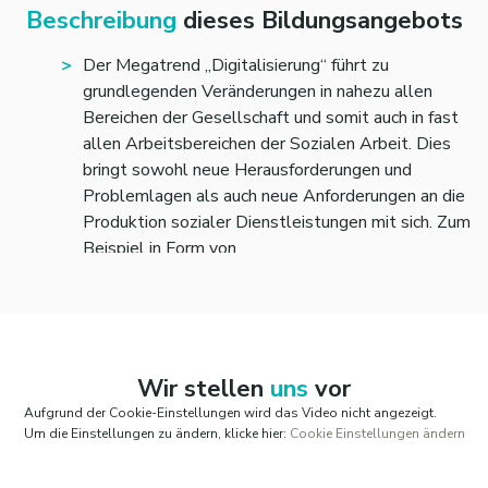
Beschreibung
dieses Bildungsangebots
Der Megatrend „Digitalisierung“ führt zu
grundlegenden Veränderungen in nahezu allen
Bereichen der Gesellschaft und somit auch in fast
allen Arbeitsbereichen der Sozialen Arbeit. Dies
bringt sowohl neue Herausforderungen und
Problemlagen als auch neue Anforderungen an die
Produktion sozialer Dienstleistungen mit sich. Zum
Beispiel in Form von
-online gestützter (interner und externer)
Kommunikation,
-digitale Beratungsangebote,
-elektronische (Fall-)Planung und Dokumentation,
-altersgerechte digitaler Assistenzsysteme
Wir stellen
uns
vor
(Ambient Assisted Living).
Aufgrund der Cookie-Einstellungen wird das Video nicht angezeigt.
Die Digitalisierung in der Sozialen Arbeit ist
Um die Einstellungen zu ändern, klicke hier:
Cookie Einstellungen ändern
aktuell noch weit hinter ihren Möglichkeiten.
Damit läuft sie jedoch Gefahr, die Lebenswelt ihrer