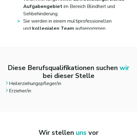
Aufgabengebiet
im Bereich Blindheit und
Sehbehinderung.
Sie werden in einem multiprofessionellen
und
kollegialen Team
aufgenommen.
Ihnen stehen zahlreiche
Fort- und
Weiterbildungsmöglichkeiten
in unserem
modernen Bildungs- und Sozialunternehmen zur
Verfügung, insbesondere zum
Thema Blindheit
und Sehbehinderung.
Diese Berufsqualifikationen suchen
wir
Sie bringen sich gerne mit eigenen Ideen ein und
bei dieser Stelle
bekommen dadurch
viel
Heilerziehungspfleger/in
Gestaltungspielraum
bei Ihrer Arbeit.
Erzieher/in
Sie erhalten einen
attraktiven
Arbeitsvertrag
mit tariflicher Vergütung gemäß
den Arbeitsvertragsrichtlinien Diakonie
Württemberg (angelehnt an TvöD) sowie
eine
tarifliche Jahressonderzahlung
und
eine
betriebliche Altersvorsorge.
Wir stellen
uns
vor