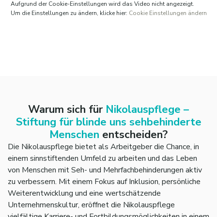
Zur Förderung Ihrer Gesundheit bezuschussen wir
Aufgrund der Cookie-Einstellungen wird das Video nicht angezeigt.
den
EGYM-Wellpass
mit vielfältigen Sport- und
Um die Einstellungen zu ändern, klicke hier:
Cookie Einstellungen ändern
Wellnessangeboten.
Zudem erhalten Sie einen
Zuschuss zum
Deutschlandticket,
haben die Möglichkeit
ein
Jobrad zu leasen
und profitieren von
Shopping-
Rabatten
über corporate benefits.
Sie erhalten tariflichen
Zusatzurlaub über 30
Tage
hinweg
Warum sich für
Nikolauspflege –
Stiftung für blinde uns sehbehinderte
Menschen
entscheiden?
Die Nikolauspflege bietet als Arbeitgeber die Chance, in
einem sinnstiftenden Umfeld zu arbeiten und das Leben
von Menschen mit Seh- und Mehrfachbehinderungen aktiv
zu verbessern. Mit einem Fokus auf Inklusion, persönliche
Weiterentwicklung und eine wertschätzende
Unternehmenskultur, eröffnet die Nikolauspflege
vielfältige Karriere- und Fortbildungsmöglichkeiten in einem