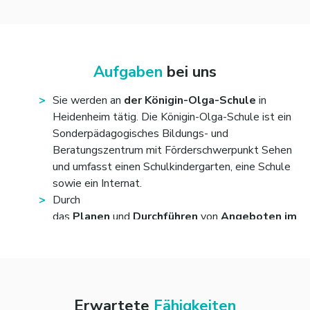
Aufgaben
bei uns
Sie werden an
der Königin-Olga-Schule
in
Heidenheim tätig. Die Königin-Olga-Schule ist ein
Sonderpädagogisches Bildungs- und
Beratungszentrum mit Förderschwerpunkt Sehen
und umfasst einen Schulkindergarten, eine Schule
sowie ein Internat.
Durch
das
Planen
und
Durchführen
von
Angeboten im
Bereich Freizeit und
Ferienbetreuung,
entlasten Sie Familien mit
Kindern, Jugendlichen und jungen Erwachsenen mit
Beeinträchtigungen im Landkreis Heidenheim.
Sie geben zudem
individuelle
Erwartete
Fähigkeiten