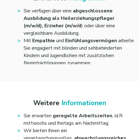
Hilfestellungen
,
begleiten
und
unterstützen
uns
Schülerinnen und Schüler.
Sie verfügen über eine
abgeschlossene
Ausbildung als Heilerziehungspfleger
(m/w/d), Erzieher (m/w/d
) oder über eine
vergleichbare Ausbildung.
Mit
Empathie
und
Einfühlungsvermögen
arbeiten
Sie engagiert mit blinden und sehbehinderten
Kindern und Jugendlichen mit zusätzlichen
Beeinträchtigungen zusammen.
Idealerweise
verfügen Sie über
erste
Berufserfahrung
in der Arbeit mit
Menschen mit
Beeinträchtigung.
Selbstständig
und
strukturiert
zu arbeiten ist
für Sie kein Problem – Sie haben einen Blick dafür,
Weitere
Informationen
wo Sie gebraucht werden.
Sie sind
flexibel und kreativ
und können sich auf
Sie erwarten
geregelte Arbeitszeiten
, id.R.
unterschiedliche Situationen dank Ihres
mittwochs und freitags am Nachmittag.
Ideenreichtums schnell einstellen – Ihre
Wir bieten Ihnen ein
Kolleginnen und Kollegen wissen das zu schätzen.
verantwortungsvolles,
abwechslungsreiches