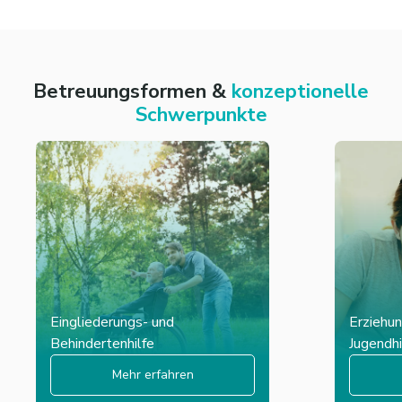
Betreuungsformen &
konzeptionelle
Schwerpunkte
Eingliederungs- und
Erziehun
Behindertenhilfe
Jugendhi
Mehr erfahren