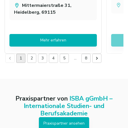
A
Mittermaierstraße 31,
Heidelberg, 69115
Mehr erfahren
1
2
3
4
5
…
8
Praxispartner von
ISBA gGmbH –
Internationale Studien- und
Berufsakademie
Praxispartner ansehen