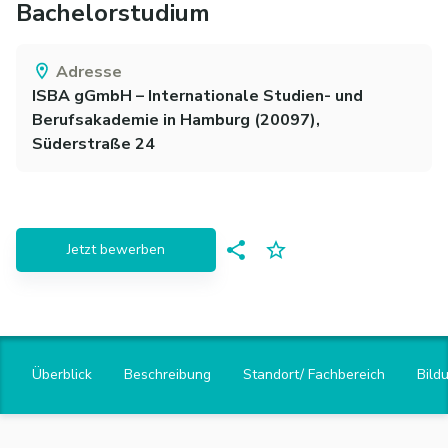
Bachelorstudium
Adresse
ISBA gGmbH – Internationale Studien- und
Berufsakademie
in
Hamburg
(
20097
)
,
Süderstraße 24
Jetzt bewerben
Überblick
Beschreibung
Standort/ Fachbereich
Bild