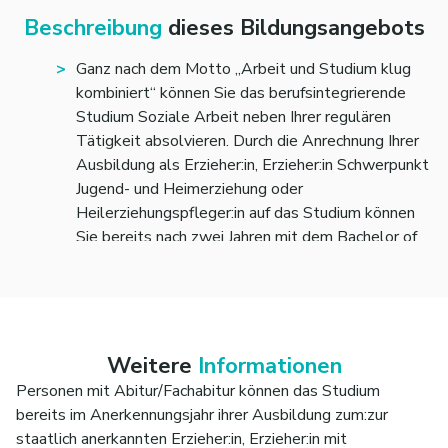
Beschreibung
dieses Bildungsangebots
Ganz nach dem Motto „Arbeit und Studium klug
kombiniert“ können Sie das berufsintegrierende
Studium Soziale Arbeit neben Ihrer regulären
Tätigkeit absolvieren. Durch die Anrechnung Ihrer
Ausbildung als Erzieher:in, Erzieher:in Schwerpunkt
Jugend- und Heimerziehung oder
Heilerziehungspfleger:in auf das Studium können
Sie bereits nach zwei Jahren mit dem Bachelor of
Arts in Soziale Arbeit abschließen.
Einstieg ins 5. Semester aufgrund der
Anerkennung von 90 CP aus der Ausbildung
(Semester 1-4)
Semester = 4 Blockwochen bzw. 18–20
Weitere
Informationen
Tage
Personen mit Abitur/Fachabitur können das Studium
Semester = 2 Blockwochen bzw. 9–10
bereits im Anerkennungsjahr ihrer Ausbildung zum:zur
Tage
staatlich anerkannten Erzieher:in, Erzieher:in mit