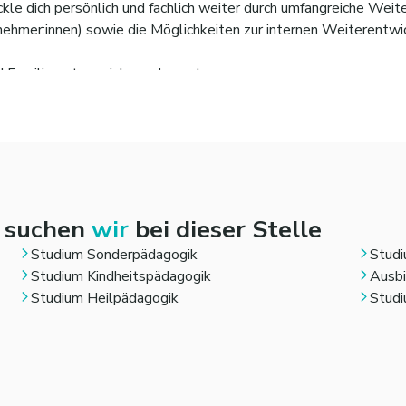
ckle dich persönlich und fachlich weiter durch umfangreiche We
ehmer:innen) sowie die Möglichkeiten zur internen Weiterentwick
 Familie gut vereinbaren kannst.
eine Vergütung in Anlehnung an den TVöD (inklusive Jahressond
gskosten, Altersvorsorge, Pflege von Angehörigen usw.)
rbeiterwohnungen anzumieten
e Konditionen in Fitnessstudios und täglich ein gesundes, fri
konzept (JobRad Leasing, Zugang zum vergünstigten Firmenticke
n suchen
wir
bei dieser Stelle
Studium Sonderpädagogik
Studi
Studium Kindheitspädagogik
Ausbi
Studium Heilpädagogik
Studi