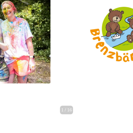
1
/
16