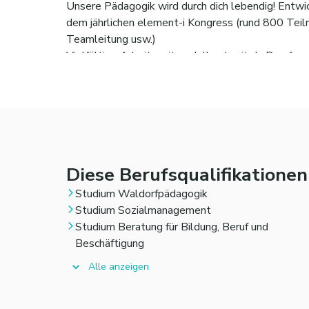
Unsere Pädagogik wird durch dich lebendig! Entwi
dem jährlichen element-i Kongress (rund 800 Teiln
Teamleitung usw.)
Vielfältige Arbeitszeitmodelle, damit du Beruf und
Später einen unbefristeten Arbeitsvertrag sowie 
Attraktive Arbeitgeberzuschüsse (Kinderbetreuun
Die Möglichkeit ein Zimmer in einer unserer Mita
Bewegungs- und Gesundheitsangebote, Vergünstigt
(m/w/d)
Ein umfassendes Mobilitäts- und Nachhaltigkeits
Diese Berufsqualifikatione
Global Goals)
Studium Waldorfpädagogik
Studium Sozialmanagement
Studium Beratung für Bildung, Beruf und
Beschäftigung
Alle anzeigen