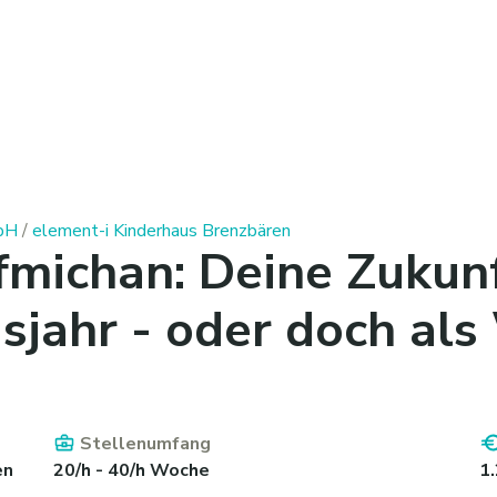
mbH
/
element-i Kinderhaus Brenzbären
michan: Deine Zukunf
jahr - oder doch als
Stellenumfang
en
20/h - 40/h Woche
1