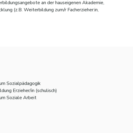
iterbildungsangebote an der hauseigenen Akademie,
lung (z.B. Weiterbildung zum/r Facherzieher:in,
erzahlung) und 30 Tage Urlaub
sch gekochtes Mittagessen von unserem Kita-Koch
t für den ÖPNV, Fuhrpark mit Elektrofahrzeugen,
um Sozialpädagogik
ldung Erzieher/in (schulisch)
um Soziale Arbeit