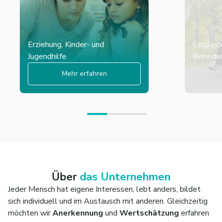
Erziehung, Kinder- und
Einglied
Jugendhilfe
Behinder
Mehr erfahren
Über
das Unternehmen
Jeder Mensch hat eigene Interessen, lebt anders, bildet
sich individuell und im Austausch mit anderen. Gleichzeitig
möchten wir
Anerkennung
und
Wertschätzung
erfahren