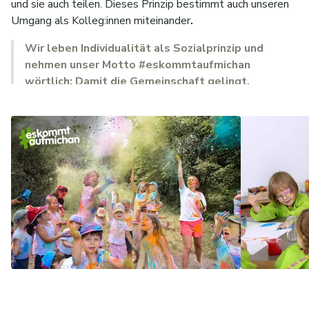
und sie auch teilen. Dieses Prinzip bestimmt auch unseren
Umgang als Kolleg:innen miteinander
.
Wir leben Individualität als Sozialprinzip und
nehmen unser Motto #eskommtaufmichan
wörtlich: Damit die Gemeinschaft gelingt,
brauchen wir jeden Einzelnen.
Aus diesem Verständnis heraus haben wir die
element-i
Pädagogik
entwickelt, welche sich an den
individuellen
Stärken, Potenzialen
und
Interessen
der Kinder und
Jugendlichen orientiert und sie darin bestärkt, sich für die
Gruppe zu engagieren. In der
täglichen Kinderkonferenz
bringen Kinder und Pädagog:innen
gemeinsam
Vorschläge
für die
Gestaltung des Tages
ein. So
können die Kinder ihren individuellen Interessen nachgehen
und selbst entscheiden, was sie spielen und lernen
möchten.