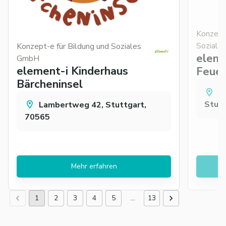
Konzept-
Soziale
Konzept-e für Bildung und Soziales
eleme
GmbH
element-i Kinderhaus
Feuer
Bärcheninsel
L
Stutt
Lambertweg 42, Stuttgart,
70565
Mehr erfahren
1
2
3
4
5
…
13