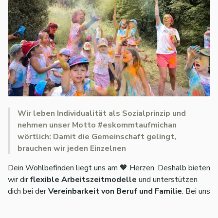
Wir leben Individualität als Sozialprinzip und
nehmen unser Motto #eskommtaufmichan
wörtlich: Damit die Gemeinschaft gelingt,
brauchen wir jeden Einzelnen
Dein Wohlbefinden liegt uns am 🧡 Herzen. Deshalb bieten
wir dir
flexible Arbeitszeitmodelle
und unterstützen
dich bei der
Vereinbarkeit von Beruf und Familie
. Bei uns
kannst du dich auf ein
starkes Netzwerk verlassen
, das
dir den Rücken stärkt, damit du dich auf das Wesentliche