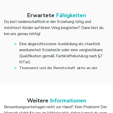
Lernumfeld.
Du setzt kreative Impulse, die wichtige Bildungs-
und Lernprozesse anstoßen und förderst die
Erwartete
Fähigkeiten
Entwicklung der Kinder.
Du bist leidenschaftlich in der Erziehung tätig und
Du übernimmst eigenverantwortlich Aufgaben
möchtest Kinder auf ihrem Weg begleiten? Dann bist du
innerhalb der Kita und arbeitest eng mit den Eltern
bei uns genau richtig!
zusammen, um eine vertrauensvolle Partnerschaft
aufzubauen.
Eine abgeschlossene Ausbildung als staatlich
anerkannte/r Erzieher/in oder eine vergleichbare
Deine Tätigkeit bietet dir die Möglichkeit, die Entwicklung
Qualifikation gemäß Fachkräftekatalog nach §7
der Kinder aktiv zu begleiten und gemeinsam mit deinem
KiTaG.
Team das pädagogische Konzept weiterzuentwickeln.
Teamgeist und die Bereitschaft, aktiv an der
Gestaltung des Arbeitsalltags mitzuwirken.
Verantwortungsbewusstsein für Bildungs- und
Entwicklungsfelder, um spannende
Lernumgebungen für die Kinder zu schaffen.
Der Wille, als Gestalter/in die Zukunft der Kinder
Weitere
Informationen
zu fördern und zu begleiten.
Bewerbungsunterlagen nicht zur Hand? Kein Problem! Der
Mensch steht für uns im Mittelpunkt, daher kannst du gern