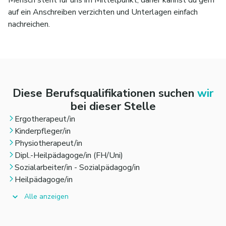
🫶🏼 Wenn du dich in diesen Anforderungen wiederfindest,
auf ein Anschreiben verzichten und Unterlagen einfach
freuen wir uns darauf, dich kennenzulernen
, auch wenn du
nachreichen.
nicht alle Punkte erfüllst!
Diese Berufsqualifikationen suchen
wir
bei dieser Stelle
Ergotherapeut/in
Kinderpfleger/in
Physiotherapeut/in
Dipl.-Heilpädagoge/in (FH/Uni)
Sozialarbeiter/in - Sozialpädagog/in
Heilpädagoge/in
Alle anzeigen