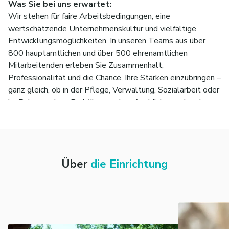
Was Sie bei uns erwartet:
Wir stehen für faire Arbeitsbedingungen, eine
wertschätzende Unternehmenskultur und vielfältige
Entwicklungsmöglichkeiten. In unseren Teams aus über
800 hauptamtlichen und über 500 ehrenamtlichen
Mitarbeitenden erleben Sie Zusammenhalt,
Professionalität und die Chance, Ihre Stärken einzubringen –
ganz gleich, ob in der Pflege, Verwaltung, Sozialarbeit oder
im Rahmen eines Praktikums, einer Ausbildung oder eines
Studiums.
Unser Auftrag – Ihre Chance:
Als Wohlfahrtsverband der katholischen Kirche gestalten
wir mit Engagement und Herz die soziale Landschaft der
Über
die Einrichtung
Region. Unsere Einsatzfelder sind so vielfältig wie die
Menschen, die wir begleiten: Alter und Gesundheit, Arbeit,
Familie, Gemeindepsychiatrie, Kinder und Jugend, Tafeln
sowie wohnungslose Menschen. In all diesen Bereichen
setzen wir auf qualifizierte Fachkräfte, starke Teams und
ein gemeinsames Ziel – Menschen zu unterstützen und