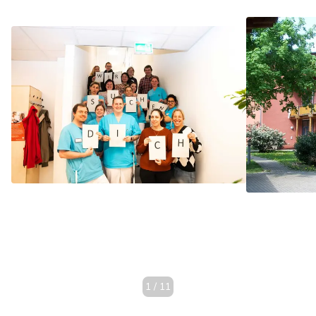
1
/
11