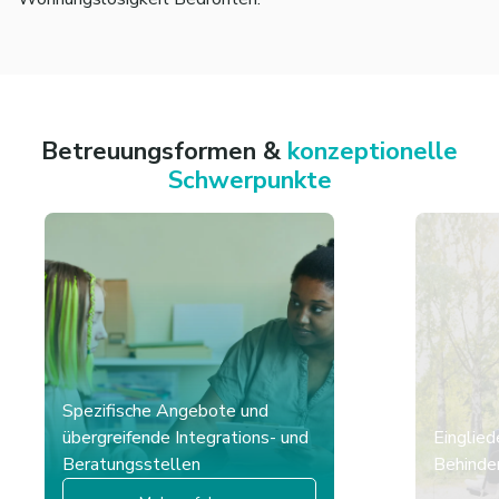
Betreuungsformen &
konzeptionelle
Schwerpunkte
Spezifische Angebote und
übergreifende Integrations- und
Einglied
Beratungsstellen
Behinder