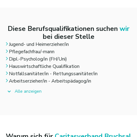
attraktiver Vergütung nach Caritas-Tarifvertrag mit
kirchlicher Zusatzrentenversorgung
vielen weiteren attraktiven Benefits (Jobticket, Jobrad,
Diese Berufsqualifikationen suchen
wir
Corporate Benefits, betriebliches
bei dieser Stelle
Eingliederungsmanagement, kostenlose Getränke u.v.m.) in
einem familienfreundlichen
Jugend- und Heimerzieher/in
Unternehmen
Pflegefachfrau/-mann
Dipl.-Psycholog/in (FH/Uni)
Hauswirtschaftliche Qualifikation
Notfallsanitäter/in - Rettungssanitäter/in
Arbeitserzieher/in - Arbeitspädagog/in
Alle anzeigen
Warum sich für
Caritasverband Bruchsal