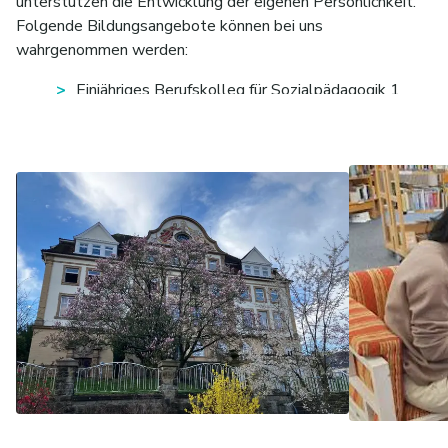
unterstützen die Entwicklung der eigenen Persönlichkeit.
Folgende Bildungsangebote können bei uns
wahrgenommen werden:
Einjähriges Berufskolleg für Sozialpädagogik 1
BKSP
Zweijähriges Berufskolleg für Sozialpödagogik 2
BKSP
Praxisintegrierte Ausbildung 3 BKSPiT
Fachschule für Organisation und Führung
Weiterbildung Praxisanleitung