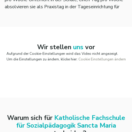
absolvieren sie als Praxistag in der Tageseinrichtung für
Kinder.
Hinzu kommen insgesamt 10 Wochen Blockpraktikum im
Schuljahr, die in 2-3 Blöcken über das Jahr verteilt sind (in
der Regel 2 Wochen vor den Herbstferien, 5 Wochen um
die Weihnachtsferien und 3 Wochen im Frühling).
Wir stellen
uns
vor
Die Praktikumsstelle wird vor Beginn der Ausbildung von
Aufgrund der Cookie-Einstellungen wird das Video nicht angezeigt.
den Schüler
innen im Umkreis von max. 50 km um Bruchsal
Um die Einstellungen zu ändern, klicke hier:
Cookie Einstellungen ändern
ausgesucht und von der Schule genehmigt.
Warum sich für
Katholische Fachschule
für Sozialpädagogik Sancta Maria