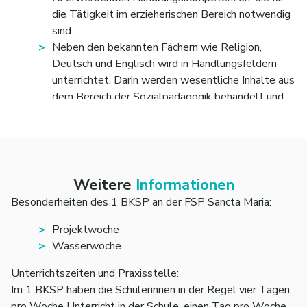
die Tätigkeit im erzieherischen Bereich notwendig
sind.
Neben den bekannten Fächern wie Religion,
Deutsch und Englisch wird in Handlungsfeldern
unterrichtet. Darin werden wesentliche Inhalte aus
dem Bereich der Sozialpädagogik behandelt und
praxisnah vermittelt.
Die Verzahnung von Theorie und Praxis spielt
dabei eine wesentliche Rolle: die gelernten
fachtheoretischen Inhalte sollen der Umsetzung in
der Praxis dienen.
Weitere
Informationen
Besonderheiten des 1 BKSP an der FSP Sancta Maria:
Projektwoche
Wasserwoche
Unterrichtszeiten und Praxisstelle:
Im 1 BKSP haben die Schüler
innen in der Regel vier Tagen
pro Woche Unterricht in der Schule, einen Tag pro Woche