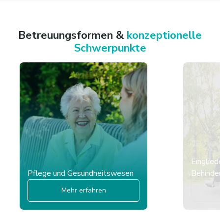
Betreuungsformen &
konzeptionelle
Schwerpunkte
Einglied
Pflege und Gesundheitswesen
Behinder
Mehr erfahren