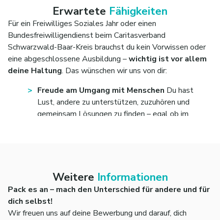
Erwartete
Fähigkeiten
Für ein Freiwilliges Soziales Jahr oder einen
Bundesfreiwilligendienst beim Caritasverband
Schwarzwald-Baar-Kreis brauchst du kein Vorwissen oder
eine abgeschlossene Ausbildung –
wichtig ist vor allem
deine Haltung
. Das wünschen wir uns von dir:
Freude am Umgang mit Menschen
Du hast
Lust, andere zu unterstützen, zuzuhören und
gemeinsam Lösungen zu finden – egal ob im
Pflegebereich, in der Schule oder im technischen
Dienst.
Teamgeist & Zuverlässigkeit
Du arbeitest
gerne mit anderen zusammen, übernimmst
Verantwortung und kannst dich auf Absprachen
Weitere
Informationen
verlassen.
Pack es an – mach den Unterschied für andere und für
Lernbereitschaft & Offenheit
Du bist neugierig,
dich selbst!
willst Neues ausprobieren und bist offen für
Wir freuen uns auf deine Bewerbung und darauf, dich
unterschiedliche Lebenssituationen und