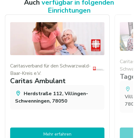
Auch
verfügbar in folgenden
die im sozialen Bereich arbeiten möchten. Wir arbeiten
Einrichtungen
gemeinsam daran, Menschen in unterschiedlichen
Lebenslagen verlässlich zu unterstützen und ihnen im
Alltag Orientierung, Begleitung und Hilfe zu bieten.
Caritasv
Caritasverband für den Schwarzwald-
Schwarz
Baar-Kreis e.V.
Tages
Caritas Ambulant
M
Herdstraße 112, Villingen-
Villi
Schwenningen, 78050
7804
Mehr erfahren