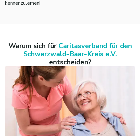
kennenzulernen!
Perspektiven.
Toleranz & Empathie
Du begegnest Menschen
unabhängig von Herkunft, Alter oder
Lebenssituation mit Offenheit und Respekt
Warum sich für
Caritasverband für den
Schwarzwald-Baar-Kreis e.V.
entscheiden?