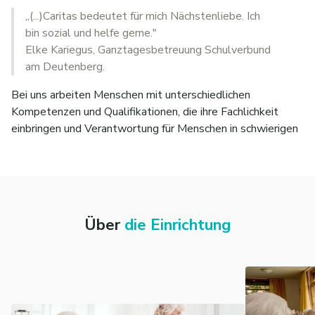
„(...)Caritas bedeutet für mich Nächstenliebe. Ich
bin sozial und helfe gerne."
Elke Kariegus, Ganztagesbetreuung Schulverbund
am Deutenberg.
Bei uns arbeiten Menschen mit unterschiedlichen
Kompetenzen und Qualifikationen, die ihre Fachlichkeit
einbringen und Verantwortung für Menschen in schwierigen
Lebenslagen übernehmen.
Als Dienstgemeinschaft
leben wir ein
partnerschaftliches Miteinander
und setzen ein Zeichen
für eine solidarische Gesellschaft. Grundlage unserer
Zusammenarbeit ist ein
eigenes Tarifwerk
mit
Über
die Einrichtung
verbindlichen und
transparenten Arbeitsbedingungen
sowie gleichberechtigter Mitbestimmung
. Viele
Mitarbeitende erleben daher ihre Tätigkeit bei uns als
sinnstiftend und erfüllend.