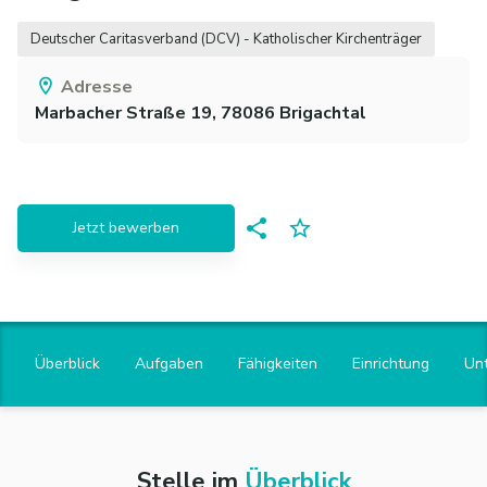
Deutscher Caritasverband (DCV) - Katholischer Kirchenträger
Adresse
Marbacher Straße 19,
78086
Brigachtal
Jetzt bewerben
Überblick
Aufgaben
Fähigkeiten
Einrichtung
Un
Stelle im
Überblick