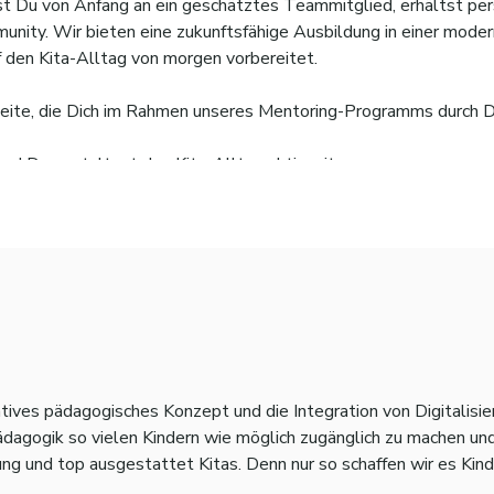
 bist Du von Anfang an ein geschätztes Teammitglied, erhältst pe
unity. Wir bieten eine zukunftsfähige Ausbildung in einer modern
f den Kita-Alltag von morgen vorbereitet.
Seite, die Dich im Rahmen unseres Mentoring-Programms durch D
 und Du gestaltest den Kita-Alltag aktiv mit.
ür setzen wir uns regelmäßig für einen gemeinsamen Austausch
 Unsere Anleiter:innen unterstützen Dich mit ihrem Fachwissen 
nteressiert, Dich als Pädagogische Fach- oder Ergänzungskraft zu
tives pädagogisches Konzept und die Integration von Digitalisier
ädagogik so vielen Kindern wie möglich zugänglich zu machen un
ung und top ausgestattet Kitas. Denn nur so schaffen wir es Kind