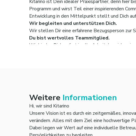
Kitarino ist Dein idealer Praxispartner, denn hier
Programm und wirst Teil einer inspirierenden Comm
Entwicklung in den Mittelpunkt stellt und Dich au
Wir begleiten und unterstützen Dich.
Wir stellen Dir eine erfahrene Bezugsperson zur 
Du bist wertvolles Teammitglied.
Wir binden Dich sofort in alle Arbeitsbereiche ein
Wir sprechen regelmäßig.
Du hast Fragen oder Ideen? Wir hören Dir zu. Daf
Wir stehen Dir zur Seite.
Deine Facharbeit oder ein Praxisbesuch stehen an?
Du bleibst im Kitarino-Team.
Nach erfolgreichem Abschluss sind wir natürlich i
Weitere
Informationen
Hi, wir sind Kitarino
Unsere Vision ist es durch ein zeitgemäßes, innova
verändern. Alles mit dem Ziel eine hochwertige P
Dabei legen wir Wert auf eine individuelle Betreu
Persönlichkeiten zu begleiten.