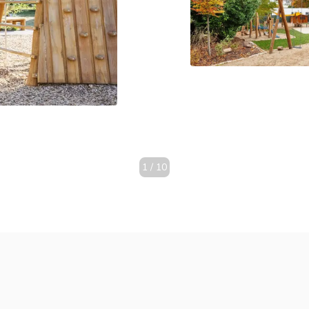
1
/
10