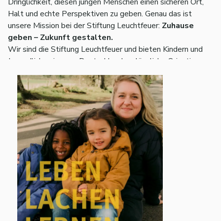
Dringlichkeit, diesen jungen Menschen einen sicheren Ort,
Halt und echte Perspektiven zu geben. Genau das ist
unsere Mission bei der Stiftung Leuchtfeuer:
Zuhause
geben – Zukunft gestalten.
Wir sind die Stiftung Leuchtfeuer und bieten Kindern und
Jugendlichen in ganz Deutschland verlässliche Orientierung
in stürmischen Zeiten.
Etwa 150 Mitarbeitende arbeiten bundesweit in
verschiedenen Hilfeformen – allen voran in unseren
Leuchtfeuerfamilien: Hier bieten wir ein familienähnliches
Zuhause im 1:1- oder 1:2-Setting. Anders als klassische
Einrichtungen können wir so auf die individuellen
Bedürfnisse jedes jungen Menschen wirklich eingehen.
Darüber hinaus begleiten wir Jugendliche in Reise- und
Time-Out-Projekten, unterstützen Familien in
Tagesgruppen und stehen in ambulanten Hilfen direkt im
Alltag zur Seite.
Was uns als Arbeitgeber auszeichnet, ist unsere
ressourcenorientierte Haltung: Wir setzen auf die Stärken