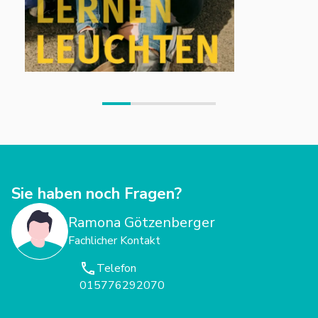
junger Menschen, sehen ihre Entwicklung als Potenzial und
nicht bloß als Herausforderung. Wir legen großen Wert auf
Qualität, fachliche Kompetenz und kontinuierliches Lernen.
Gleichzeitig arbeiten wir partizipativ, hören zu, geben Raum
und Verantwortung.
Du bist nur einen Schritt davon entfernt, pädagogische
Arbeit so zu gestalten, wie du es dir vorstellst –
selbstbestimmt, beziehungsorientiert und von Zuhause
aus. Entdecke jetzt unsere Stellenanzeigen.
Sie haben noch Fragen?
Ramona Götzenberger
Fachlicher Kontakt
Telefon
015776292070