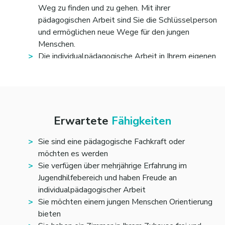
Weg zu finden und zu gehen. Mit ihrer
pädagogischen Arbeit sind Sie die Schlüsselperson
und ermöglichen neue Wege für den jungen
Menschen.
Die individualpädagogische Arbeit in Ihrem eigenen
Zuhause bietet Ihnen ein großes Maß an Freiraum
und ermöglicht Ihnen Ihre Tätigkeit selbstständig
zu gestalten und damit einem jungen Menschen
eine neue Zukunft zu schenken.
Die Kinder und Jugendlichen, die in unsere
Erwartete
Fähigkeiten
Leuchtfeuerfamilien einziehen, sind besonders und
einzigartig. Häufig haben sie Schwierigkeiten ihren
Sie sind eine pädagogische Fachkraft oder
eigenen Platz in der Gesellschaft zu finden oder
möchten es werden
ihnen wurde der Start erschwert. Durch Ihre Arbeit
Sie verfügen über mehrjährige Erfahrung im
mit dem jungen Menschen eröffnen Sie ihm neue
Jugendhilfebereich und haben Freude an
Perspektiven, bieten Orientierung und ermöglichen
individualpädagogischer Arbeit
ihm einen Neuanfang. Werden Sie zusammen mit
Sie möchten einem jungen Menschen Orientierung
uns eine Leuchtfeuerfamilie!
bieten