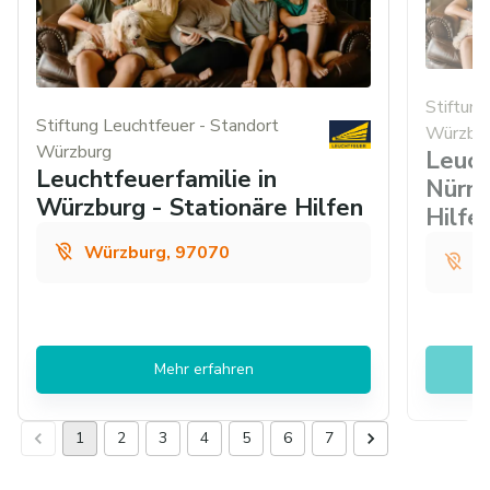
Stiftung
Stiftung Leuchtfeuer - Standort
Würzbu
Würzburg
Leuch
Leuchtfeuerfamilie in
Nürnb
Würzburg - Stationäre Hilfen
Hilfe
Würzburg, 97070
N
Mehr erfahren
1
2
3
4
5
6
7