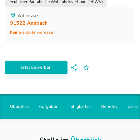
Deutscher Paritätische Wohlfahrtsverband (DPWV)
Adresse
91522
Ansbach
Keine exakte Adresse
Jetzt bewerben
Überblick
Aufgaben
Fähigkeiten
Benefits
Einric