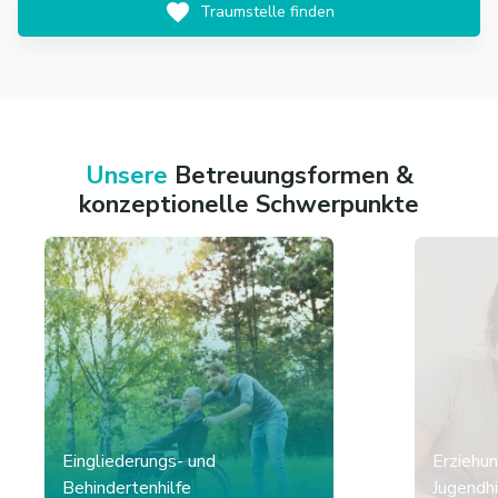
Traumstelle finden
Unsere
Betreuungsformen &
konzeptionelle Schwerpunkte
Eingliederungs- und
Erziehun
Behindertenhilfe
Jugendhi