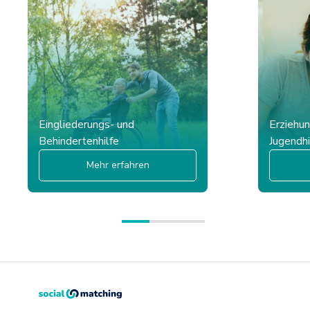
Eingliederungs- und
Erziehun
Behindertenhilfe
Jugendhi
Mehr erfahren