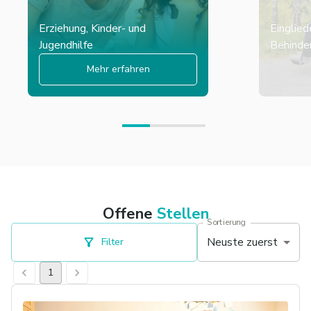
Erziehung, Kinder- und
Einglied
Jugendhilfe
Behinder
Mehr erfahren
Offene
Stellen
Sortierung
Neuste zuerst
Filter
1