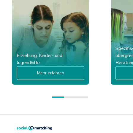
Spezifi
Erziehung, Kinder- und
übergrei
Jugendhilfe
Beratun
Mehr erfahren