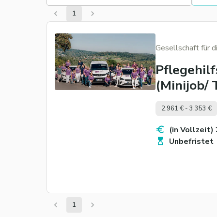
1
Gesellschaft für 
Pflegehilf
(Minijob/ T
2.961 € - 3.353 €
(in Vollzeit)
Unbefristet
1