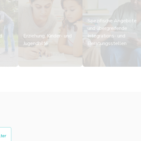
Spezifische Angebote
und übergreifende
d
Erziehung, Kinder- und
Integrations- und
Jugendhilfe
Beratungsstellen
n
Mehr erfahren
Mehr erfahren
lter