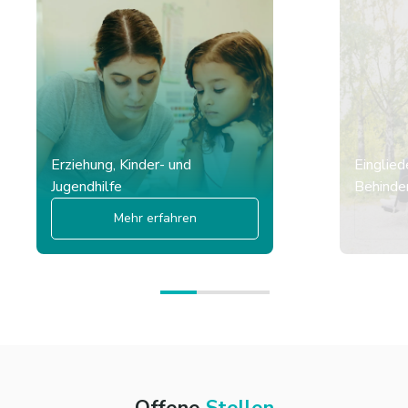
Erziehung, Kinder- und
Einglied
Jugendhilfe
Behinder
Mehr erfahren