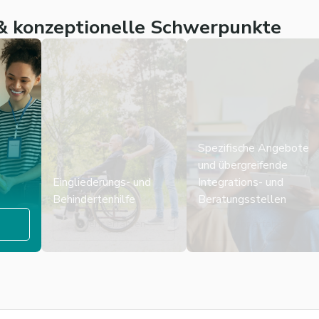
 konzeptionelle Schwerpunkte
Spezifische Angebote
und übergreifende
Eingliederungs- und
Integrations- und
Behindertenhilfe
Beratungsstellen
n
Mehr erfahren
Mehr erfahren