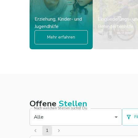
Erziehung, Kinder- und
Eingliederungs- un
Jugendhilfe
Behindertenhilfe
Mehr erfahren
Mehr erfahre
Offene
Stellen
Nach welchen Stellen suchst Du
Alle
Fi
1