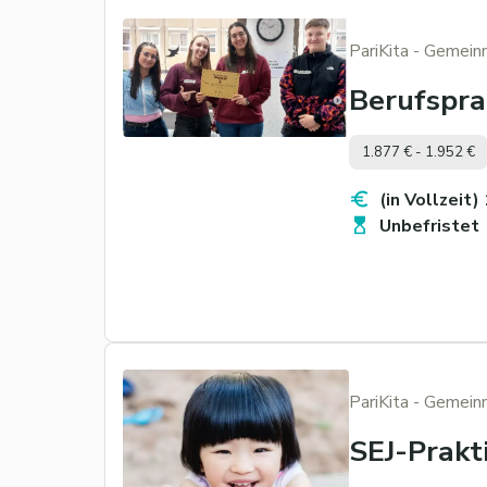
PariKita - Gemein
Berufspra
1.877 € - 1.952 €
(in Vollzeit)
Unbefristet
PariKita - Gemein
SEJ-Prakt