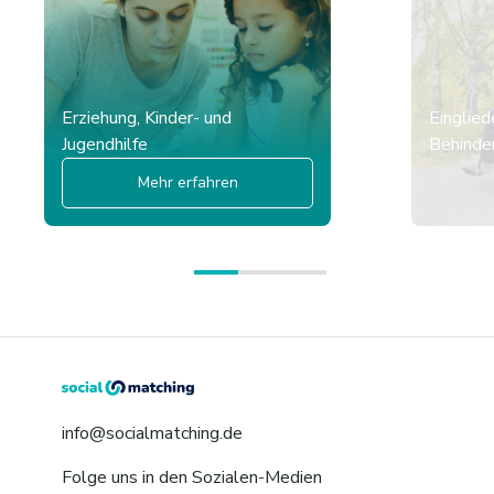
Erziehung, Kinder- und
Einglied
Jugendhilfe
Behinder
Mehr erfahren
info@socialmatching.de
Folge uns in den Sozialen-Medien