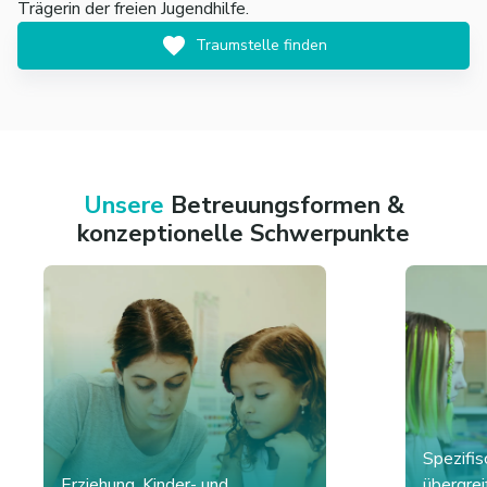
Trägerin der freien Jugendhilfe.
Traumstelle finden
Unsere
Betreuungsformen &
konzeptionelle Schwerpunkte
Spezifi
Erziehung, Kinder- und
übergrei