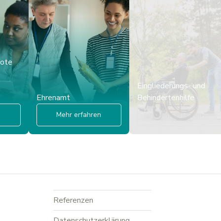
bote
Eingliederungs- und
Ehrenamt
Behindertenhilfe
n
Mehr erfahren
Mehr erfahren
Referenzen
Datenschutzerklärung