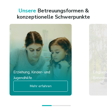
Unsere
Betreuungsformen &
konzeptionelle Schwerpunkte
Erziehung, Kinder- und
Einglied
Jugendhilfe
Behinder
Mehr erfahren