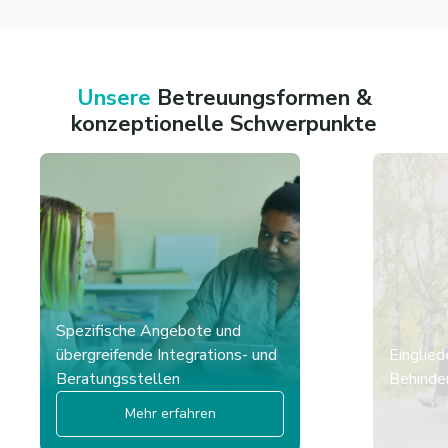
Unsere
Betreuungsformen &
konzeptionelle Schwerpunkte
Spezifische Angebote und
übergreifende Integrations- und
Einglied
Beratungsstellen
Behinder
Mehr erfahren