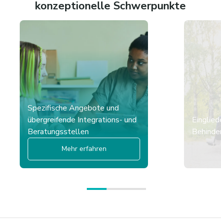
konzeptionelle Schwerpunkte
Spezifische Angebote und
übergreifende Integrations- und
Einglied
Beratungsstellen
Behinder
Mehr erfahren