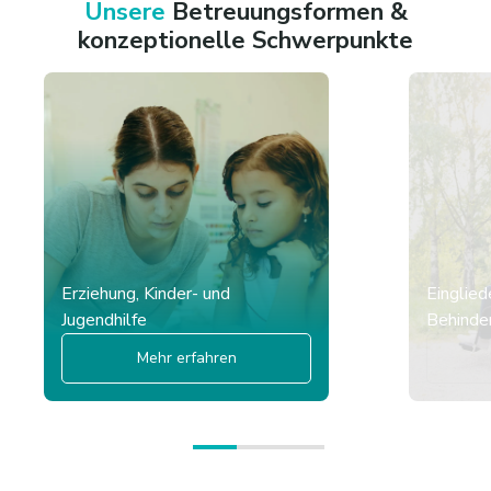
Unsere
Betreuungsformen &
konzeptionelle Schwerpunkte
Erziehung, Kinder- und
Einglied
Jugendhilfe
Behinder
Mehr erfahren