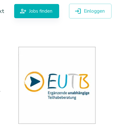
kt
Jobs finden
Einloggen
.